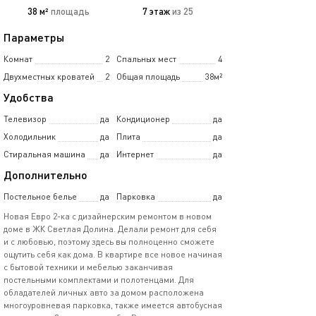
38 м²
площадь
7 этаж
из 25
Параметры
Комнат
2
Спальных мест
4
Двухместных кроватей
2
Общая площадь
38м²
Удобства
Телевизор
да
Кондиционер
да
Холодильник
да
Плита
да
Стиральная машина
да
Интернет
да
Дополнительно
Постельное белье
да
Парковка
да
Новая Евро 2-ка с дизайнерским ремонтом в новом
доме в ЖК Светлая Долина. Делали ремонт для себя
и с любовью, поэтому здесь вы полноценно сможете
ощутить себя как дома. В квартире все новое начиная
с бытовой техники и мебелью заканчивая
постельными комплектами и полотенцами. Для
обладателей личных авто за домом расположена
многоуровневая парковка, также имеется автобусная