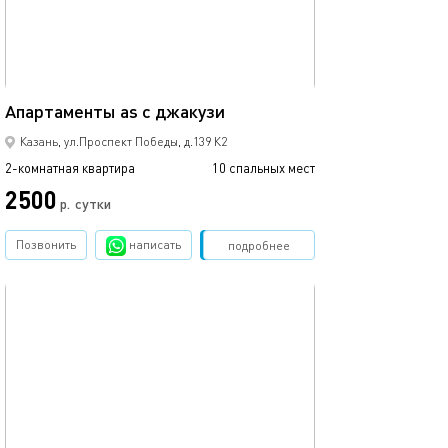
Ещё фото
65м²
Апартаменты as с джакузи
Апартаменты as
Казань, ул.Проспект Победы, д.139 К2
2-комнатная квартира
10 спальных мест
2-комнатная квартира
2500
3000
р.
сутки
Позвонить
написать
Забронировать
подробнее
обновлено 17.10.2024
Ещё фото