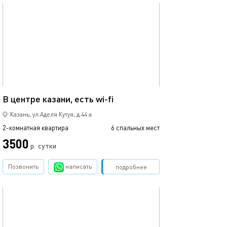
обновлено 01.09.2025
Ещё фото
74м²
В центре казани, есть wi-fi
Квартира для в
Казань, ул.Аделя Кутуя, д.44 а
2-комнатная квартира
6 спальных мест
2-комнатная квартира
3500
4750
р.
сутки
Позвонить
написать
Забронировать
подробнее
обновлено 08.06.2022