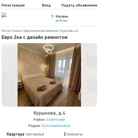
Регистрация
Вход
Подать объявление
Казань
другой город
Россия
/
Казань
/
Двухкомнатные квартиры
/
Курынова, д.4
Евро 2ка с дизайн ремонтом
Курынова, д.4
Район:
Советский
Рядом:
Константиновка
Квартира
тип жилья
2
комнаты