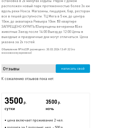
остановка в 2х минутах ходьбы. Рядом с домом
расположен новый парк протяженностью более 3х км
вдоль реки Нокса. Магазины, пиццерия, бар, ресторан
все в пешей доступности. ТЦ Мега в 5 км, до центра
10км, до аквапарка Ривьера 10км. ❗️В квартире
ЗАПРЕЩЕНО КУРИТЬ ❗️Запрещены вечеринки ❗️Без
животных Заезд после 14:00 Выезд до 12:00 Цены в
выходные и праздничные дни могут отличаться. Цена
указана за 2х гостей.
Объявление №146339 размещено: 30.03.2024 13:49:32 (по
московскому времени)
Отзывы
написать свой
К сожалению отзывов пока нет.
3500
3500
р.
р.
сутки
ночь
• цена включает проживание 2 чел.
• доплата за 1 дополнит. чел. - 500 р.