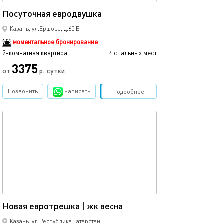
46м²
Посуточная евродвушка
Добро пожалов
Казань, ул.Ершова, д.65 Б
моментальное бронирование
2-комнатная квартира
4 спальных мест
2-комнатная квартира
3375
3000
от
р.
сутки
Позвонить
написать
Забронировать
подробнее
обновлено 30.11.2023
Ещё фото
55м²
Новaя eвpoтрешка | жк весна
Уютная квартир
Казань,
ул.Республика Татарстан,...