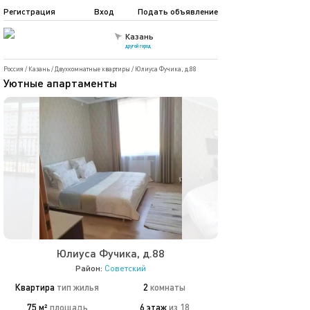
Регистрация
Вход
Подать объявление
Казань
другой город
Россия
/
Казань
/
Двухкомнатные квартиры
/
Юлиуса Фучика, д.88
Уютные апартаменты
Юлиуса Фучика, д.88
Район:
Советский
Квартира
тип жилья
2
комнаты
75 м²
площадь
6 этаж
из 18