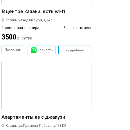
74м²
В центре казани, есть wi-fi
Квартира для в
Казань, ул.Аделя Кутуя, д.44 а
2-комнатная квартира
6 спальных мест
2-комнатная квартира
3500
4750
р.
сутки
Позвонить
написать
Забронировать
подробнее
обновлено 08.06.2022
Ещё фото
65м²
Апартаменты as с джакузи
Апартаменты as
Казань, ул.Проспект Победы, д.139 К2