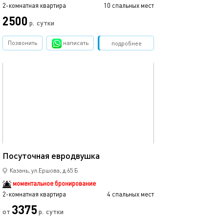
2-комнатная квартира
10 спальных мест
2-комнатная квартира
2500
3000
р.
сутки
Позвонить
написать
Забронировать
подробнее
обновлено 17.10.2024
Ещё фото
46м²
Посуточная евродвушка
Добро пожалов
Казань, ул.Ершова, д.65 Б
моментальное бронирование
2-комнатная квартира
4 спальных мест
2-комнатная квартира
3375
3000
от
р.
сутки