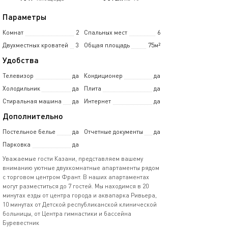
Параметры
Комнат
2
Спальных мест
6
Двухместных кроватей
3
Общая площадь
75м²
Удобства
Телевизор
да
Кондиционер
да
Холодильник
да
Плита
да
Стиральная машина
да
Интернет
да
Дополнительно
Постельное белье
да
Отчетные документы
да
Парковка
да
Уважаемые гости Казани, представляем вашему
вниманию уютные двухкомнатные апартаменты рядом
с торговом центром Франт. В наших апартаментах
могут разместиться до 7 гостей. Мы находимся в 20
минутах езды от центра города и аквапарка Ривьера,
10 минутах от Детской республиканской клинической
больницы, от Центра гимнастики и бассейна
Буревестник