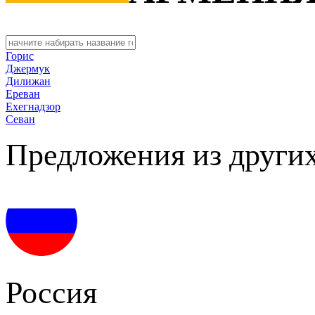
Горис
Джермук
Дилижан
Ереван
Ехегнадзор
Севан
Предложения из других
Россия