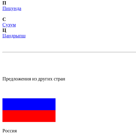
П
Пицунда
С
Сухум
Ц
Цандрыпш
Предложения из других стран
Россия