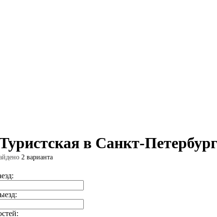
 Туристская в Санкт-Петербур
айдено
2 варианта
аезд:
ыезд:
остей: