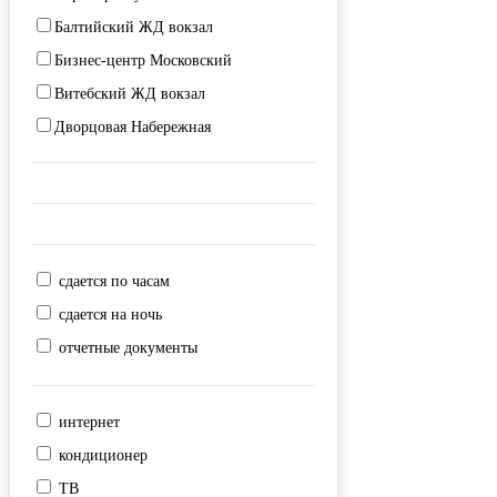
Балтийский ЖД вокзал
Выборгская
Бизнес-центр Московский
Горьковская
Витебский ЖД вокзал
Гостиный двор
Дворцовая Набережная
Гражданский проспект
Дворцовая площадь
Девяткино
Дворцовый мост
Достоевская
Заневская площадь
Дунайская
Зоопарк
Елизаровская
сдается по часам
Исаакиевская площадь
Звездная
сдается на ночь
Исаакиевский собор
Звенигородская
отчетные документы
Казанский собор
Зенит
Ладожский ЖД вокзал
Кировский завод
интернет
Мариинский театр
Комендантский проспект
кондиционер
Морской вокзал
Крестовский остров
ТВ
Московский ЖД вокзал
Купчино