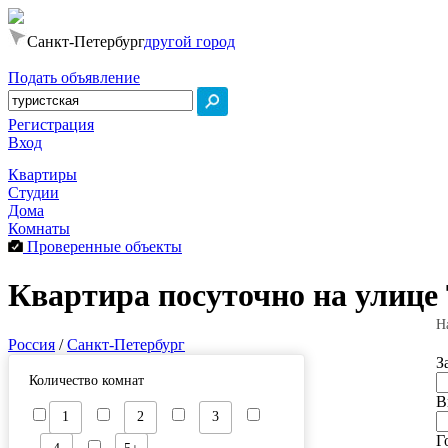
Санкт-Петербург
другой город
Подать объявление
Регистрация
Вход
Квартиры
Студии
Дома
Комнаты
Проверенные объекты
Квартира посуточно на улице
Н
Россия
/
Санкт-Петербург
З
Количество комнат
В
1
2
3
Г