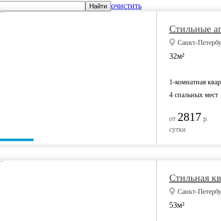
очистить
Найти
Стильные а
Санкт-Петербур
32м²
1-комнатная ква
4 спальных мест
2817
от
р.
сутки
Стильная к
Санкт-Петербу
53м²