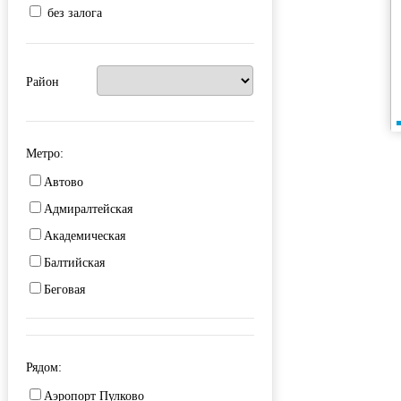
без залога
Район
Метро:
Автово
Адмиралтейская
Академическая
Балтийская
Беговая
Бухарестская
Василеостровский
Рядом:
Владимирская
Аэропорт Пулково
Волковская