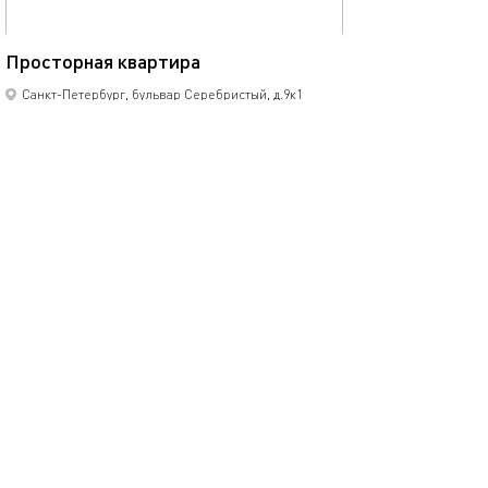
47м²
Просторная квартира
Санкт-Петербург, бульвар Серебристый, д.9к1
2-комнатная квартира
4 спальных мест
5700
р.
сутки
Позвонить
написать
Забронировать
подробнее
.
помощь
обратная связь
о проекте
правила
соглашение
оплата
контакты
© 2013-2026
1001 Квартира