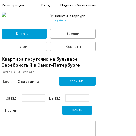
Регистрация
Вход
Подать объявление
Санкт-Петербург
другой город
Квартиры
Студии
Дома
Комнаты
Квартира посуточно на бульваре
Серебристый в Санкт-Петербурге
Россия
/
Санкт-Петербург
Уточнить
Найдено
2 варианта
Заезд:
Выезд:
Гостей:
Найти
обновлено 30.12.2021