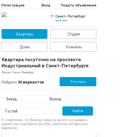
Регистрация
Вход
Подать объявление
Санкт-Петербург
другой город
Квартиры
Студии
Дома
Комнаты
Квартира посуточно на проспекте
Индустриальный в Санкт-Петербурге
Россия
/
Санкт-Петербург
Уточнить
Найдено
30 вариантов
Заезд:
Выезд:
Гостей:
Найти
К сожалению, по Вашему запросу ничего не найдено,
однако мы подобрали для Вас наиболее интересные
варианты:
обновлено 24.03.2025