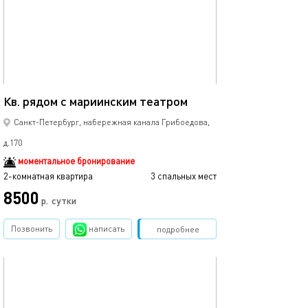
50м²
Кв. рядом с мариинским театром
Санкт-Петербург, набережная канала Грибоедова,
д.170
моментальное бронирование
2-комнатная квартира
3 спальных мест
8500
р.
сутки
Позвонить
написать
Забронировать
подробнее
обновлено 04.03.2023