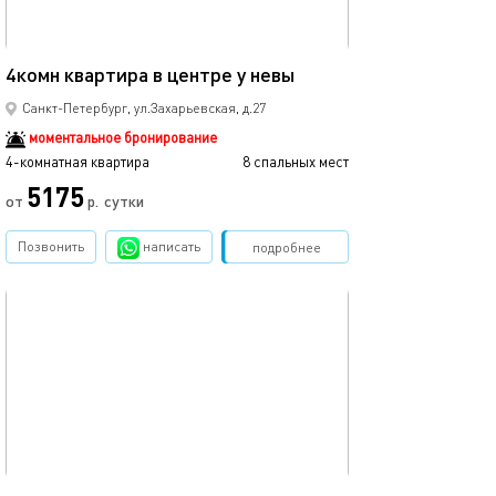
72м²
4комн квартира в центре у невы
Санкт-Петербург, ул.Захарьевская, д.27
моментальное бронирование
4-комнатная квартира
8 спальных мест
5175
от
р.
сутки
Позвонить
написать
Забронировать
подробнее
обновлено 30.07.2025
17м²