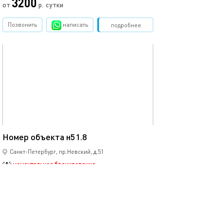
3200
от
р.
сутки
Позвонить
написать
Забронировать
подробнее
обновлено 30.05.2022
16м²
Номер объекта н51.8
Санкт-Петербург, пр.Невский, д.51
моментальное бронирование
1-комнатная квартира
1 спальных мест
2714
от
р.
сутки
Позвонить
написать
Забронировать
подробнее