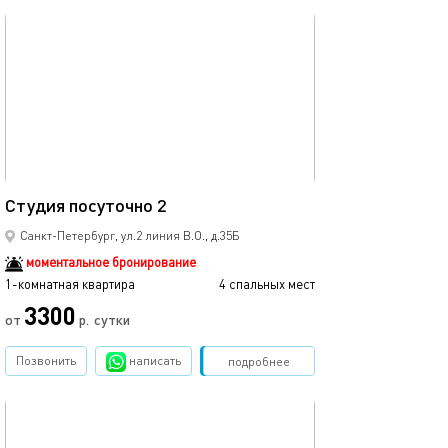
обновлено 26.07.2023
27м²
Студия посуточно 2
Санкт-Петербург, ул.2 линия В.О., д.35Б
моментальное бронирование
1-комнатная квартира
4 спальных мест
3300
от
р.
сутки
Позвонить
написать
Забронировать
подробнее
обновлено 24.02.2026