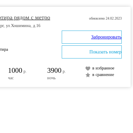
тира рядом с метро
обновлено 24.02.2023
рг, ул.Хошимина, д.16
Забронировать
ртира
Показать номер
в избранное
1000
3900
р.
р.
в сравнение
час
ночь