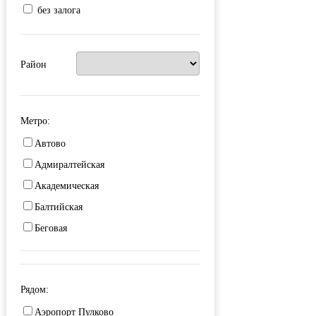
без залога
Район
Метро:
Автово
Адмиралтейская
Академическая
Балтийская
Беговая
Бухарестская
Василеостровский
Рядом:
Владимирская
Аэропорт Пулково
Волковская