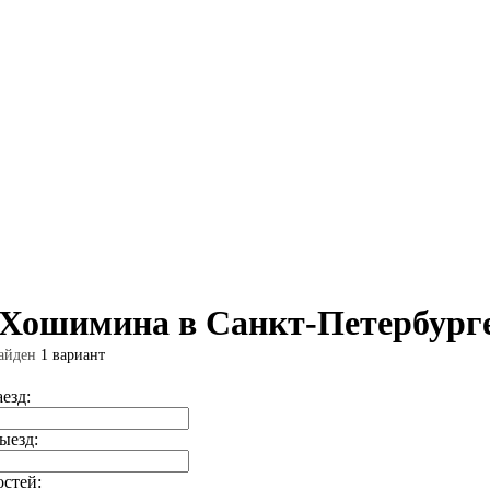
 Хошимина в Санкт-Петербург
айден
1 вариант
аезд:
ыезд:
остей: