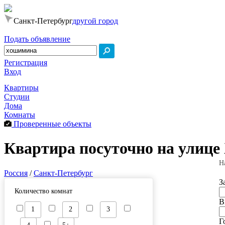
Санкт-Петербург
другой город
Подать объявление
Регистрация
Вход
Квартиры
Студии
Дома
Комнаты
Проверенные объекты
Квартира посуточно на улице
Н
Россия
/
Санкт-Петербург
З
Количество комнат
В
1
2
3
Г