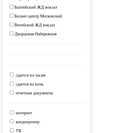
Балтийский ЖД вокзал
Выборгская
Бизнес-центр Московский
Горьковская
Витебский ЖД вокзал
Гостиный двор
Дворцовая Набережная
Гражданский проспект
Дворцовая площадь
Девяткино
Дворцовый мост
Достоевская
Заневская площадь
Дунайская
Зоопарк
Елизаровская
сдается по часам
Исаакиевская площадь
Звездная
сдается на ночь
Исаакиевский собор
Звенигородская
отчетные документы
Казанский собор
Зенит
Ладожский ЖД вокзал
Кировский завод
интернет
Мариинский театр
Комендантский проспект
кондиционер
Морской вокзал
Крестовский остров
ТВ
Московский ЖД вокзал
Купчино