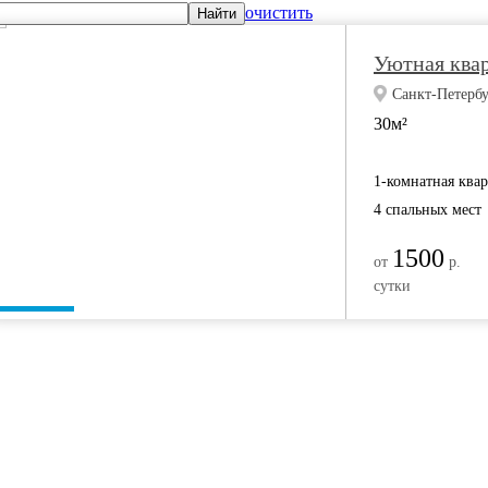
очистить
Найти
Уютная квар
Санкт-Петербу
30м²
1-комнатная ква
4 спальных мест
1500
от
р.
сутки