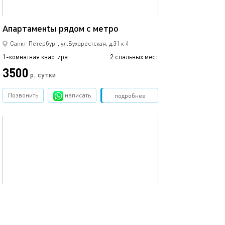
25м²
Апартaмeнtы рядом с метро
Санкт-Петербург, ул.Бухарестская, д.31 к 4
1-комнатная квартира
2 спальных мест
3500
р.
сутки
Позвонить
написать
Забронировать
подробнее
обновлено 18.07.2025
66м²
Просторная 3-к квартира