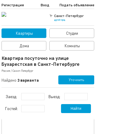
Регистрация
Вход
Подать объявление
Санкт-Петербург
другой город
Квартиры
Студии
Дома
Комнаты
Квартира посуточно на улице
Бухарестская в Санкт-Петербурге
Россия
/
Санкт-Петербург
Уточнить
Найдено
3 варианта
Заезд:
Выезд:
Гостей:
Найти
обновлено 12.06.2025