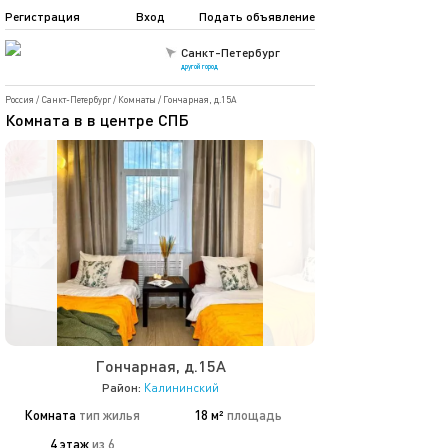
Регистрация
Вход
Подать объявление
Санкт-Петербург
другой город
Россия
/
Санкт-Петербург
/
Комнаты
/
Гончарная, д.15А
Комната в в центре СПБ
Гончарная, д.15А
Район:
Калининский
Комната
тип жилья
18 м²
площадь
4 этаж
из 6