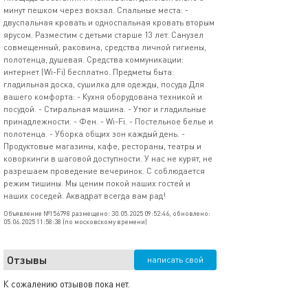
минут пешком через вокзал. Спальные места: -
двуспальная кровать и односпальная кровать вторым
ярусом. Разместим с детьми старше 13 лет. Санузел
совмещенный, раковина, средства личной гигиены,
полотенца, душевая. Средства коммуникации:
интернет (Wi-Fi) бесплатно. Предметы быта:
гладильная доска, сушилка для одежды, посуда Для
вашего комфорта: - Кухня оборудована техникой и
посудой. - Стиральная машина. - Утюг и гладильные
принадлежности. - Фен. - Wi-Fi. - Постельное белье и
полотенца. - Уборка общих зон каждый день. -
Продуктовые магазины, кафе, рестораны, театры и
коворкинги в шаговой доступности. У нас не курят, не
разрешаем проведение вечеринок. С соблюдается
режим тишины. Мы ценим покой наших гостей и
наших соседей. Аквадрат всегда вам рад!
Объявление №156798 размещено: 30.05.2025 09:52:46, обновлено:
05.06.2025 11:58:38 (по московскому времени)
Отзывы
написать свой
К сожалению отзывов пока нет.