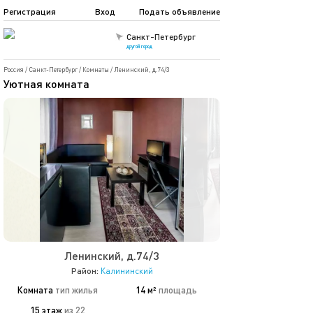
Регистрация
Вход
Подать объявление
Санкт-Петербург
другой город
Россия
/
Санкт-Петербург
/
Комнаты
/
Ленинский, д.74/3
Уютная комната
Ленинский, д.74/3
Район:
Калининский
Комната
тип жилья
14 м²
площадь
15 этаж
из 22