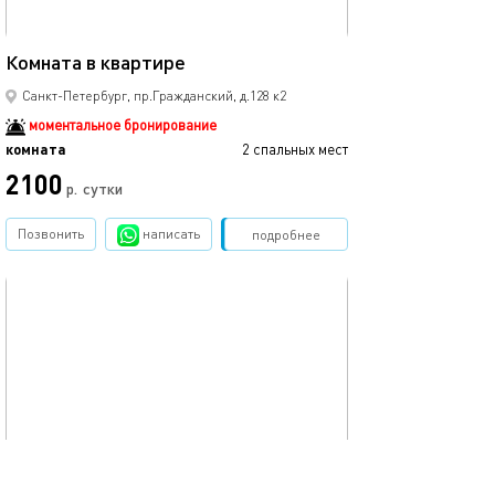
12м²
Комната в квартире
Комната номер 
Санкт-Петербург, пр.Гражданский, д.128 к2
моментальное бронирование
комната
2 спальных мест
комната
2100
2570
р.
сутки
Позвонить
написать
Забронировать
подробнее
обновлено 09.02.2025
Ещё фото
18м²
Комната с окнами во двор №2
Комната № 4