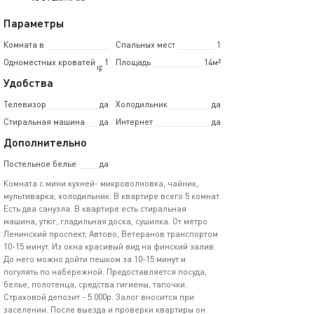
Параметры
Комната в
Спальных мест
1
Одноместных кроватей
1
Площадь
14м²
5-комнатной квартире
Удобства
Телевизор
да
Холодильник
да
Стиральная машина
да
Интернет
да
Дополнительно
Постельное белье
да
Комната с мини кухней- микроволновка, чайник,
мультиварка, холодильник. В квартире всего 5 комнат.
Есть два санузла. В квартире есть стиральная
машина, утюг, гладильная доска, сушилка. От метро
Ленинский проспект, Автово, Ветеранов транспортом
10-15 минут. Из окна красивый вид на финский залив.
До него можно дойти пешком за 10-15 минут и
погулять по набережной. Предоставляется посуда,
белье, полотенца, средства гигиены, тапочки.
Страховой депозит - 5 000р. Залог вносится при
заселении. После выезда и проверки квартиры он