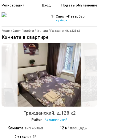
Регистрация
Вход
Подать объявление
Санкт-Петербург
другой город
Россия
/
Санкт-Петербург
/
Комнаты
/
Гражданский, д.128 к2
Комната в квартире
Гражданский, д.128 к2
Район:
Калининский
Комната
тип жилья
12 м²
площадь
2 этаж
из 15