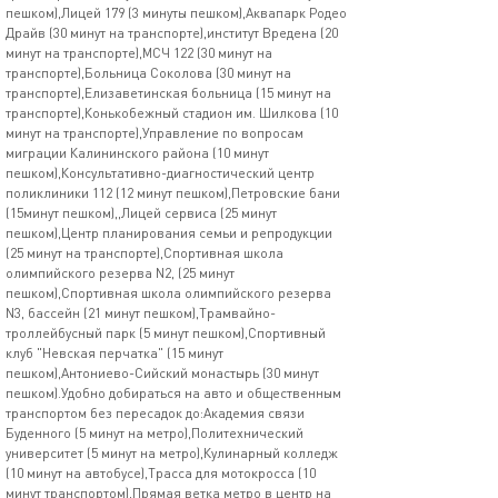
пешком),Лицей 179 (3 минуты пешком),Аквапарк Родео
Драйв (30 минут на транспорте),институт Вредена (20
минут на транспорте),МСЧ 122 (30 минут на
транспорте),Больница Соколова (30 минут на
транспорте),Елизаветинская больница (15 минут на
транспорте),Конькобежный стадион им. Шилкова (10
минут на транспорте),Управление по вопросам
миграции Калининского района (10 минут
пешком),Консультативно-диагностический центр
поликлиники 112 (12 минут пешком),Петровские бани
(15минут пешком),,Лицей сервиса (25 минут
пешком),Центр планирования семьи и репродукции
(25 минут на транспорте),Спортивная школа
олимпийского резерва N2, (25 минут
пешком),Спортивная школа олимпийского резерва
N3, бассейн (21 минут пешком),Трамвайно-
троллейбусный парк (5 минут пешком),Спортивный
клуб "Невская перчатка" (15 минут
пешком),Антониево-Сийский монастырь (30 минут
пешком).Удобно добираться на авто и общественным
транспортом без пересадок до:Академия связи
Буденного (5 минут на метро),Политехнический
университет (5 минут на метро),Кулинарный колледж
(10 минут на автобусе),Трасса для мотокросса (10
минут транспортом),Прямая ветка метро в центр на