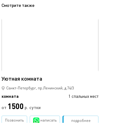
Смотрите также
обновлено 12.07.2023
Ещё фото
14м²
Уютная комната
Комната номер 
Санкт-Петербург, пр.Ленинский, д.74/3
комната
1 спальных мест
комната
1500
2570
от
р.
сутки
Позвонить
написать
Забронировать
подробнее
обновлено 09.02.2025