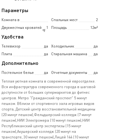
Параметры
Комната в
Спальных мест
2
Двухместных кроватей
1
Площадь
12м²
5-комнатной квартире
Удобства
Телевизор
да
Холодильник
да
Плита
да
Стиральная машина
да
Дополнительно
Постельное белье
да
Отчетные документы
да
Теплая уютная комната в современной евроотделке.
Вся инфраструктура современного города в шаговой
доступности от больших супермаркетов до фитнес
центров. Метро "Гражданский проспект" 5 минут
пешком. Вблизи от спортивного зала игровых видов
спорта, Детский центр восстановительной медицины
(20 минут пешком),Фельдшерский колледж (7 минут
пешком),НИИ Электромера (10 минут пешком),НИИ
Республиканский центр экспертизы (15 минут
пешком),Акушерский колледж (20 минут на
транспорте, 30 минут пешком),Лицей 144 (10 минут