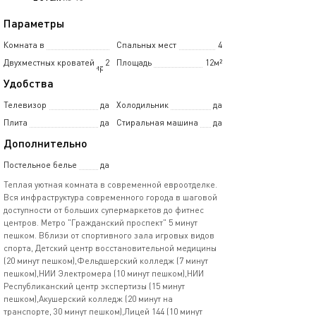
Параметры
Комната в
Спальных мест
4
Двухместных кроватей
2
Площадь
12м²
5-комнатной квартире
Удобства
Телевизор
да
Холодильник
да
Плита
да
Стиральная машина
да
Дополнительно
Постельное белье
да
Теплая уютная комната в современной евроотделке.
Вся инфраструктура современного города в шаговой
доступности от больших супермаркетов до фитнес
центров. Метро "Гражданский проспект" 5 минут
пешком. Вблизи от спортивного зала игровых видов
спорта, Детский центр восстановительной медицины
(20 минут пешком),Фельдшерский колледж (7 минут
пешком),НИИ Электромера (10 минут пешком),НИИ
Республиканский центр экспертизы (15 минут
пешком),Акушерский колледж (20 минут на
транспорте, 30 минут пешком),Лицей 144 (10 минут