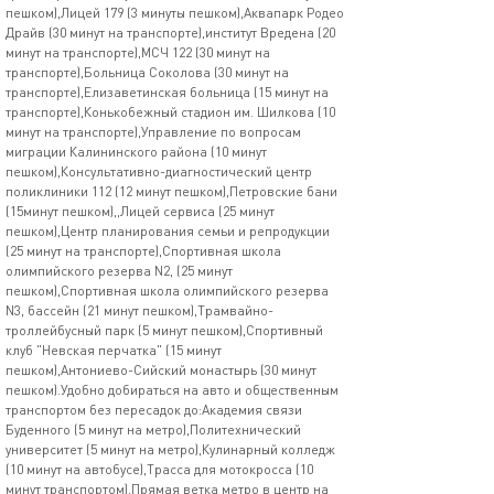
пешком),Лицей 179 (3 минуты пешком),Аквапарк Родео
Драйв (30 минут на транспорте),институт Вредена (20
минут на транспорте),МСЧ 122 (30 минут на
транспорте),Больница Соколова (30 минут на
транспорте),Елизаветинская больница (15 минут на
транспорте),Конькобежный стадион им. Шилкова (10
минут на транспорте),Управление по вопросам
миграции Калининского района (10 минут
пешком),Консультативно-диагностический центр
поликлиники 112 (12 минут пешком),Петровские бани
(15минут пешком),,Лицей сервиса (25 минут
пешком),Центр планирования семьи и репродукции
(25 минут на транспорте),Спортивная школа
олимпийского резерва N2, (25 минут
пешком),Спортивная школа олимпийского резерва
N3, бассейн (21 минут пешком),Трамвайно-
троллейбусный парк (5 минут пешком),Спортивный
клуб "Невская перчатка" (15 минут
пешком),Антониево-Сийский монастырь (30 минут
пешком).Удобно добираться на авто и общественным
транспортом без пересадок до:Академия связи
Буденного (5 минут на метро),Политехнический
университет (5 минут на метро),Кулинарный колледж
(10 минут на автобусе),Трасса для мотокросса (10
минут транспортом),Прямая ветка метро в центр на