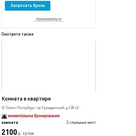
Запросить бронь
пожаловаться
Смотрите также
обновлено 09.02.2025
Ещё фото
12м²
Комната в квартире
Уютная комната
Санкт-Петербург, пр.Гражданский, д.128 к2
моментальное бронирование
комната
2 спальных мест
комната
2100
р.
сутки
от