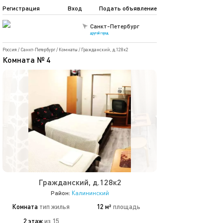
Регистрация
Вход
Подать объявление
Санкт-Петербург
другой город
Россия
/
Санкт-Петербург
/
Комнаты
/
Гражданский, д.128к2
Комната № 4
Гражданский, д.128к2
Район:
Калининский
Комната
тип жилья
12 м²
площадь
2 этаж
из 15