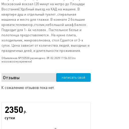
Московский вокзал (20 минут на метро до Площади
Восстания).Удобный выезд на КАД на машине. В
квартире душ и отдельный туалет ,стиральная
машинка и место для глажки. В комнате 2 большие
кровати,телевизор,столик,небольшой шкаф,балкон .
Подходит для 1- 4х человек . Пастельное белье и
полотенца предоставляются . На кухне плита,
холодильник, микроволновка, стол.Сдается от 3-х
суток. Цена зависит от количества людей, выходных и
праздничных дней, и длительности проживания.
Объявление №153530 размещено: 09.02.2025 17:56:02 (по
московскому времени)
Отзывы
написать свой
К сожалению отзывов пока нет.
2350
р.
сутки