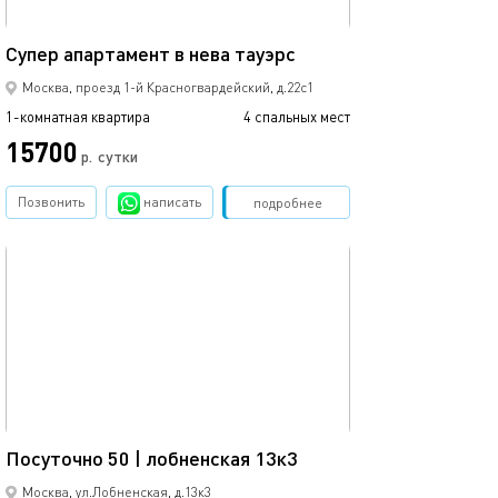
60м²
Супер апартамент в нева тауэрс
Москва, проезд 1-й Красногвардейский, д.22с1
1-комнатная квартира
4 спальных мест
15700
р.
сутки
Позвонить
написать
Забронировать
подробнее
обновлено 09.02.2026
29м²
Посуточно 50 | лобненская 13к3
Москва, ул.Лобненская, д.13к3