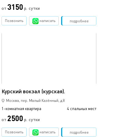
3150
от
р.
сутки
Позвонить
написать
Забронировать
подробнее
обновлено 05.03.2024
35м²
Курский вокзал (курская).
Москва, пер. Малый Казённый, д.8
1-комнатная квартира
4 спальных мест
2500
от
р.
сутки
Позвонить
написать
Забронировать
подробнее