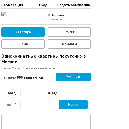
Регистрация
Вход
Подать объявление
Москва
другой город
Квартиры
Студии
Дома
Комнаты
Однокомнатные квартиры посуточно в
Москве
Россия
/
Москва
/
Однокомнатные квартиры
Уточнить
Найдено
880 вариантов
Заезд:
Выезд:
Гостей:
Найти
обновлено 06.03.2025