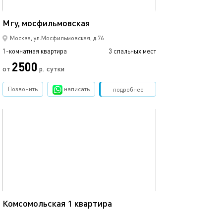
35м²
Мгу, мосфильмовская
Москва, ул.Мосфильмовская, д.76
1-комнатная квартира
3 спальных мест
2500
от
р.
сутки
Позвонить
написать
Забронировать
подробнее
обновлено 05.03.2024
39м²
Комсомольская 1 квартира
Москва, ул. Верхняя Красносельская, д.8к2