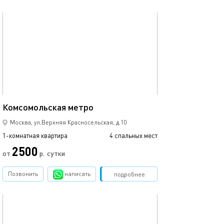
обновлено 05.03.2024
36м²
Комсомольская метро
Москва, ул.Верхняя Красносельская, д.10
1-комнатная квартира
4 спальных мест
2500
от
р.
сутки
Позвонить
написать
Забронировать
подробнее
обновлено 05.03.2024