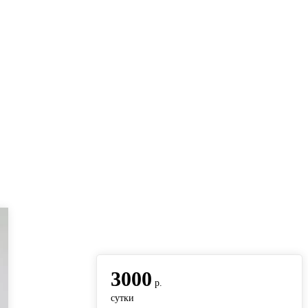
вернуться на главную
3000
р.
сутки