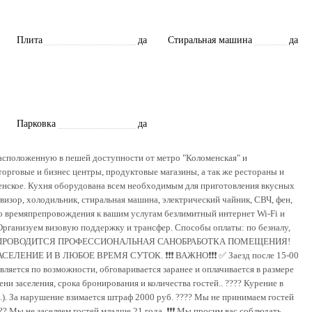
Плита
да
Стиральная машина
да
Парковка
да
асположенную в пешей доступности от метро "Коломенская" и
торговые и бизнес центры, продуктовые магазины, а так же рестораны и
менское. Кухня оборудована всем необходимым для приготовления вкусных
визор, холодильник, стиральная машина, электрический чайник, СВЧ, фен,
ого времяпрепровождения к вашим услугам безлимитный интернет Wi-Fi и
рганизуем визовую поддержку и трансфер. Способы оплаты: по безналу,
ОСТЯ ПРОВОДИТСЯ ПРОФЕССИОНАЛЬНАЯ САНОБРАБОТКА ПОМЕЩЕНИЯ!
 И В ЛЮБОЕ ВРЕМЯ СУТОК. ❗️❗️❗️ ВАЖНО❗️❗️❗️ ✅ Заезд после 15-00
авляется по возможности, обговаривается заранее и оплачивается в размере
ни заселения, срока бронирования и количества гостей.. ???? Курение в
пр.). За нарушение взимается штраф 2000 руб. ???? Мы не принимаем гостей
Мы не заселяем гостей младше 21 года. ❗️❗️❗️ Мы просим вас соблюдать