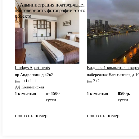
.
Inndays Apartments
Видовая 1 комнатная кварт
пр.Андропова, д.42к2
набережная Нагатинская, д.1
1+1+1+1
2+2
Коломенская
1
комнатная
от
1500
1
комнатная
8500р.
сутки
сутки
показать номер
показать номер