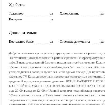
Удобства
Телевизор
да
Холодильник
да
Интернет
да
Дополнительно
Постельное белье
да
Отчетные документы
да
Добро пожаловать в уютную квартиру-студию с отличным ремонтом, р
"Нагатинская". Дом расположен в районе с развитой инфраструктурой: 
кафе. В непосредственной близости находятся музей-заповедник Коло
обедов. В квартире имеется вся необходимая бытовая техника: ЖК-теле
утюг, гладильная доска, на кухне вся необходимая посуда. Для приятн
кабельное TV. Командировочным предоставляем отчетные документы. О
кредитной карте, электронными деньгами. ПОСЛЕ КАЖДОГО Г
БРОНИРУЙТЕ С УВЕРЕННОСТЬЮ!ВОЗМОЖНО БЕСКОНТАКТНОЕ ЗАСЕЛЕНИЕ
и до 20-00, выезд до 12- 00. ✅ Ранний заезд или поздний выезд предост
50% от стоимости суток. ✅ Цена может меняться в зависимости от време
апартаментах строго запрещено (в т.ч. эл. сигареты, вейпы, кальяны и 
с животными. ???? Проведение мероприятий и вечеринок запрещено. ???? 