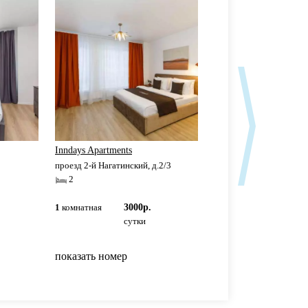
Inndays Apartments
Уютная студия
проезд 2-й Нагатинский, д.2/3
проезд 2-й Нагатинский,
2
2
1
комнатная
3000р.
1
комнатная
5990р
сутки
сутки
показать номер
показать номер