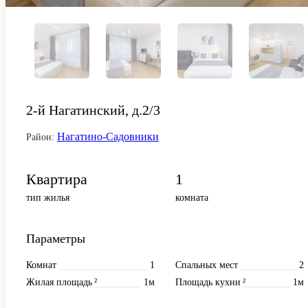
2-й Нагатинский, д.2/3
Нагатино-Садовники
Район:
Квартира
1
тип жилья
комната
Параметры
Комнат
1
Спальных мест
2
Жилая площадь
²
1м
Площадь кухни
²
1м