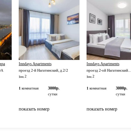
ира
Inndays Apartments
Inndays Apartments
0А
проезд 2-й Нагатинский, д.2/2
проезд 2-ой Нагатинский...
2
2
1
комнатная
3000р.
1
комнатная
3000р.
сутки
сутки
показать номер
показать номер