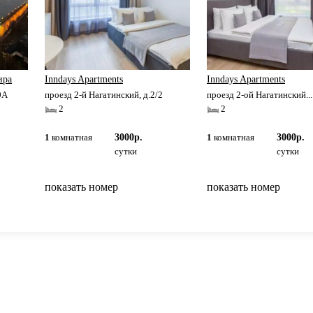
ира
Inndays Apartments
Inndays Apartments
0А
проезд 2-й Нагатинский, д.2/2
проезд 2-ой Нагатинский...
2
2
1
комнатная
3000р.
1
комнатная
3000р.
сутки
сутки
показать номер
показать номер
вернуться на главную