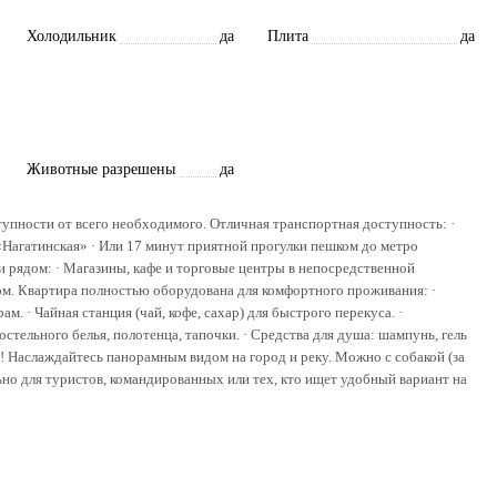
Холодильник
да
Плита
да
Животные разрешены
да
упности от всего необходимого. Отличная транспортная доступность: ·
«Нагатинская» · Или 17 минут приятной прогулки пешком до метро
и рядом: · Магазины, кафе и торговые центры в непосредственной
ом. Квартира полностью оборудована для комфортного проживания: ·
. · Чайная станция (чай, кофе, сахар) для быстрого перекуса. ·
стельного белья, полотенца, тапочки. · Средства для душа: шампунь, гель
! Наслаждайтесь панорамным видом на город и реку. Можно с собакой (за
о для туристов, командированных или тех, кто ищет удобный вариант на