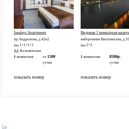
.
Inndays Apartments
Видовая 1 комнатная кварт
пр.Андропова, д.42к2
набережная Нагатинская, д.1
1+1+1+1
2+2
Коломенская
1
комнатная
от
1500
1
комнатная
8500р.
сутки
сутки
показать номер
показать номер
.