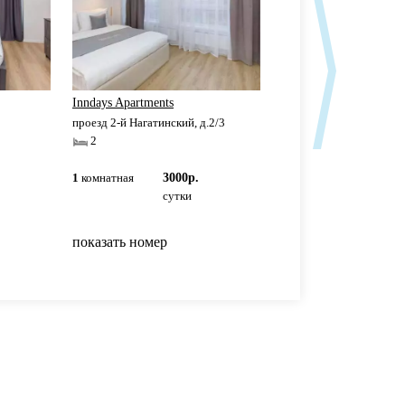
Inndays Apartments
Inndays Apartments
проезд 2-й Нагатинский, д.2/3
проезд 2-й Нагатинский,
2
2
1
комнатная
3000р.
1
комнатная
3000р
сутки
сутки
показать номер
показать номер