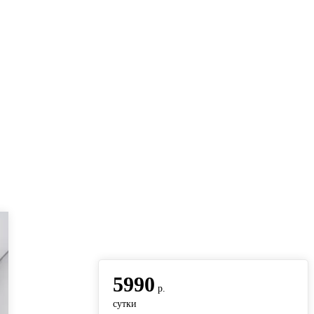
вернуться на главную
5990
р.
сутки