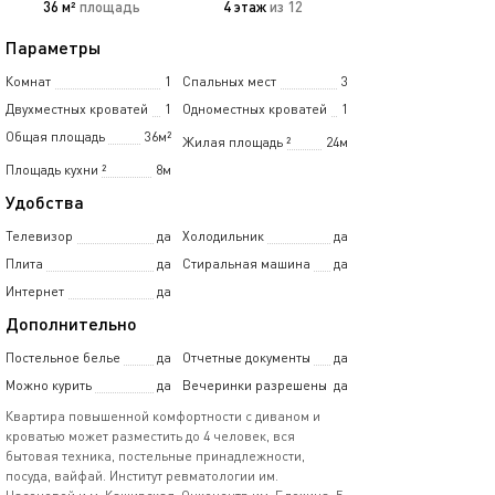
36 м²
площадь
4 этаж
из 12
Параметры
Комнат
1
Спальных мест
3
Двухместных кроватей
1
Одноместных кроватей
1
Общая площадь
36м²
Жилая площадь
²
24м
Площадь кухни
²
8м
Удобства
Телевизор
да
Холодильник
да
Плита
да
Стиральная машина
да
Интернет
да
Дополнительно
Постельное белье
да
Отчетные документы
да
Можно курить
да
Вечеринки разрешены
да
Квартира повышенной комфортности с диваном и
кроватью может разместить до 4 человек, вся
бытовая техника, постельные принадлежности,
посуда, вайфай. Институт ревматологии им.