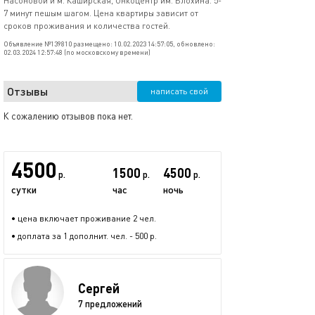
Насоновой и м. Каширская, Онкоцентр им. Блохина. 5-
7 минут пешым шагом. Цена квартиры зависит от
сроков проживания и количества гостей.
Объявление №139810 размещено: 10.02.2023 14:57:05, обновлено:
02.03.2024 12:57:48 (по московскому времени)
Отзывы
написать свой
К сожалению отзывов пока нет.
4500
1500
4500
р.
р.
р.
сутки
час
ночь
• цена включает проживание 2 чел.
• доплата за 1 дополнит. чел. - 500 р.
Сергей
7 предложений