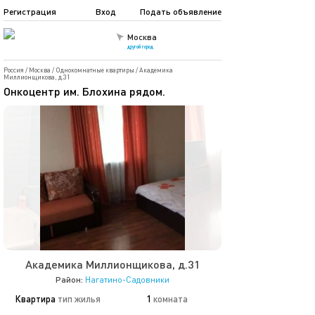
Регистрация
Вход
Подать объявление
Москва
другой город
Россия
/
Москва
/
Однокомнатные квартиры
/
Академика
Миллионщикова, д.31
Онкоцентр им. Блохина рядом.
Академика Миллионщикова, д.31
Район:
Нагатино-Садовники
Квартира
тип жилья
1
комната