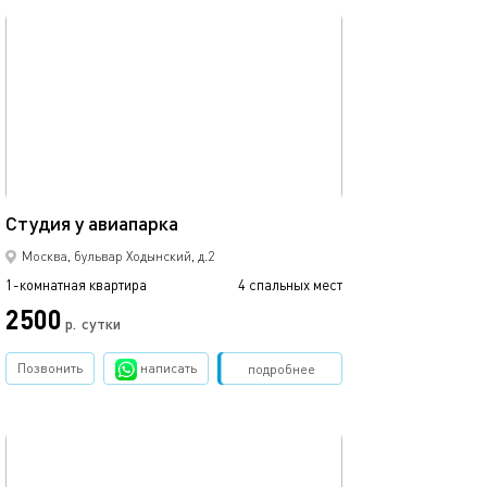
обновлено 21.01.2021
Ещё фото
35м²
Студия у авиапарка
Апартаменты на
Москва, бульвар Ходынский, д.2
1-комнатная квартира
4 спальных мест
1-комнатная квартира
2500
3000
р.
сутки
Позвонить
написать
Забронировать
подробнее
обновлено 17.12.2020