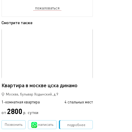
пожаловаться
Смотрите также
обновлено 03.03.2024
Ещё фото
42м²
Квартира в москве цска динамо
Квартира бегов
Москва, бульвар Ходынский, д.9
1-комнатная квартира
4 спальных мест
1-комнатная квартира
2800
от
р.
сутки
от
Позвонить
написать
Забронировать
подробнее