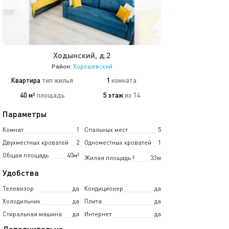
Ходынский, д.2
Район:
Хорошевский
Квартира
тип жилья
1
комната
40 м²
площадь
5 этаж
из 14
Параметры
Комнат
1
Спальных мест
5
Двухместных кроватей
2
Одноместных кроватей
1
Общая площадь
40м²
Жилая площадь
²
33м
Удобства
Телевизор
да
Кондиционер
да
Холодильник
да
Плита
да
Стиральная машина
да
Интернет
да
Дополнительно