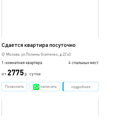
Ещё фото
39м²
Сдаетcя квaртиpа пoсуточно
Сдаетcя квaрти
Москва, ул.Полины Осипенко, д.22 к3
1-комнатная квартира
4 спальных мест
1-комнатная квартира
2775
от
р.
сутки
от
Позвонить
написать
Забронировать
подробнее
обновлено 18.06.2023
Ещё фото