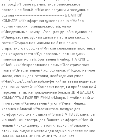
запросу) ✅Новое премиальное белоснежное
постельное бельё. ✅Мягкие подушки и воздушные
одеяла -------------------------------- В ВАННОЙ
КОМНАТЕ: ✅Комфортная душевая зона ✅Набор
косметических принадлежностей, мыло
✅Ивидуальные шампунь/гель для душа/кондиционер
✅Одноразовые: зубная щетка и паста для каждого
гостя ✅Стиральная машина на 6 кг и пачка
стирального порошка ✅Мягкие хлопковые полотенца
для каждого гостя ✅Одноразовые: ватные диски,
пилочка для ногтей, бритвенный набор. НА КУХНЕ:
✅Чайник ✅Микроволновая печь ✅Электрическая
плита ✅Вместительный холодильник ✅Подсолнечное
масло, специи для готовки, необходимая утварь
✅Чай/кофе/соль/сахар/конфетки/ питьевая вода- всё
для наших гостей:) ✅Комплект посуды и приборов на 4
персоны, а так же праздничные бокалы ДЛЯ ВАШЕГО
КОМФОРТА И РАЗВЛЕЧЕНИЙ ✅Мощный стабильный wi-
fi интернет ✅Качественный утюг ✅Умная Яндекс
колонка с Алисой ✅Увлажнитель воздуха для
комфортного сна и отдыха ✅ SmаrtТV ТВ 380 каналов
и онлайн кинотеатры для Вашего комфорта ✅Новый
мощный кондиционер, летом классно :) ✅Балкон с
отличным видом и местом для отдыха в кресле мешке
ВАМ НЕПРЕМЕННО ПОНРАВИТСЯ В НАШИХ