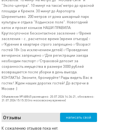
"Экспо-центра". 10 минут на такси/ метро до красной
площади и Кремля. 30 минут до Аэропорта
Шереметьево. 200 метров от дома шикарный парк
культуры и отдыха "Ходынское поле". Новогодний
каток и прокат коньков НАШИ ПРАВИЛА:
Круглосуточное бесконтактное заселение ✅Время
заселения - с , расчетное время (время отъезда) -
✅Курение в квартире строго запрещено ✅Возраст
гостей 18+ (за исключением детей) ✅Проведение
вечеринок запрещено ✅Для регистрации заезда
необходим паспорт ✅Страховой депозит за
сохранность имущества в размере 3000 рублей
возвращается после уборки в день выезда.
КОНТАКТЫ: Звоните, бронируйте! Рады видеть Вас в
гостях! Ждем наших дорогих гостей! До встречи в
Москве :)
Объявление №148845 размещено: 20.07.2024 14:36:21, обновлено:
21.07.2024 15:15:33 (по московскому времени)
Отзывы
написать свой
К сожалению отзывов пока нет.