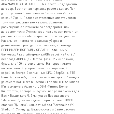
АПАРТАМЕНТАХ! И ВОТ ПОЧЕМУ: отчетные документы
договор. Бесплатная парковка рядом с домом. При
долгосрочном бронировании бесплатная уборка
каждый 7 день. Полное соответствие апартаментов
тому, что представлено на фото. Возможно
размещение с питомцами по предварительной
договоренности. Уютная квартира с новым ремонтом,
расположена в удобной транспортной доступности.
Идеальная чистота генеральная уборка и
дезинфекция проводится после каждого выезда
ПРИНИМАЕМ ВСЕ ВИДЫ ОПЛАТЫ: наличными/
банковской картой/терминал/QR/ расчётный счёт/
перевод НАВИГАЦИЯ: Метро ЦСКА - 2 мин пешком,
буквально 100 метров от дома. На первом этаже
нашего дома: 2 супермаркета 5 ресторанов, 2
кофейни, бистро, 3 кальянных, КFС, СберБанк, ВТБ
Банк, Аптека 24/7, стоматологии и мед центр, 1 минута
до самого большого в России и Европе ТРЦ Авиапарк
(Гипермаркеты Ашан,Ноff, ОБИ, Фитнес Центр,
Кинотеатры, рестораны, Бутики, все развлечения для
Вас и Ваших детей). 2 минуты до Дворца спорта
"Мегаспорт", так же рядом Спорткомплекс “ЦСКА”,
стадион “Динамо”, концертный зал “Аdrеnаlinе VК
Stаdium”. 7 минут до Белорусского и Савёловского
вокзалов. 10 минут на метро до "Москва-сити" и