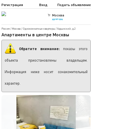
Регистрация
Вход
Подать объявление
Москва
другой город
Россия
/
Москва
/
Однокомнатные квартиры
/
Ходынский, д.2
Апартаменты в центре Москвы
Обратите внимание:
показы этого
объекта приостановлены владельцем.
Информация ниже носит ознакомительный
характер.