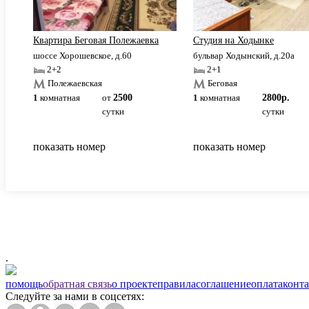
ДИНАМО
Квартира Беговая Полежаевка
Студия на Ходынке
шоссе Хорошевское, д.60
бульвар Ходынский, д.20а
2+2
2+1
Полежаевская
Беговая
1
комнатная
от
2500
1
комнатная
2800р.
сутки
сутки
показать номер
показать номер
.
помощь
обратная связь
о проекте
правила
соглашение
оплата
конт
Следуйте за нами в соцсетях: