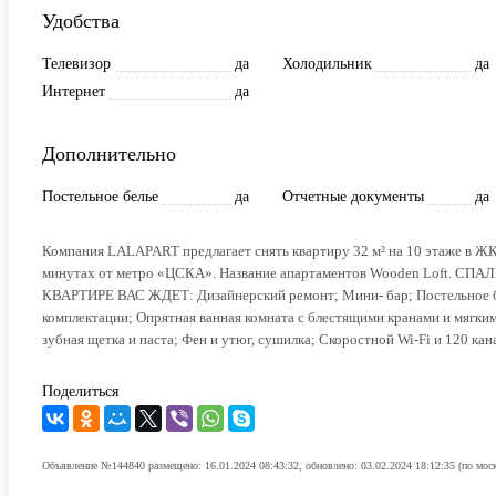
Удобства
Телевизор
да
Холодильник
да
Интернет
да
Дополнительно
Постельное белье
да
Отчетные документы
да
Компания LALAPART предлагает снять квартиру 32 м² на 10 этаж
минутах от метро «ЦСКА». Название апартаментов Wooden Loft. СПАЛЬ
КВАРТИРЕ ВАС ЖДЕТ: Дизайнерский ремонт; Мини- бар; Постельное бе
комплектации; Опрятная ванная комната с блестящими кранами и мягки
зубная щетка и паста; Фен и утюг, сушилка; Скоростной Wi-Fi и 120 кан
Поделиться
Объявление №144840 размещено: 16.01.2024 08:43:32, обновлено: 03.02.2024 18:12:35 (по мос