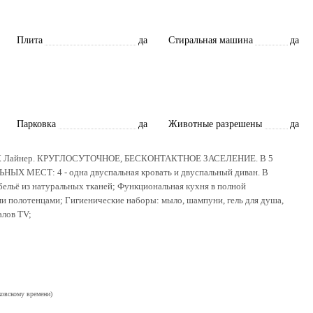
Плита
да
Стиральная машина
да
Парковка
да
Животные разрешены
да
е в ЖК Лайнер. КРУГЛОСУТОЧНОЕ, БЕСКОНТАКТНОЕ ЗАСЕЛЕНИЕ. В 5
НЫХ МЕСТ: 4 - одна двуспальная кровать и двуспальный диван. В
льё из натуральных тканей; Функциональная кухня в полной
ми полотенцами; Гигиенические наборы: мыло, шампуни, гель для душа,
алов TV;
ковскому времени)