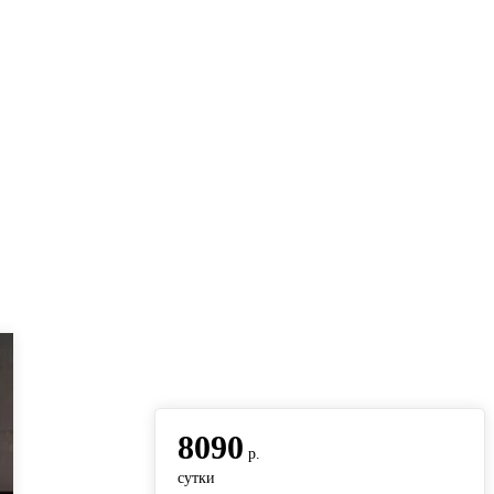
вернуться на главную
8090
р.
сутки