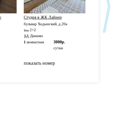
е
Студия в ЖК Лайнер
Сдаетcя квaртиpа пoс
бульвар Ходынский, д.20а
ул.Полины Осипенко, д.
2+2
2+2
Динамо
Полежаевская
1
комнатная
3000р.
1
комнатная
от
27
сутки
сутки
показать номер
показать номер