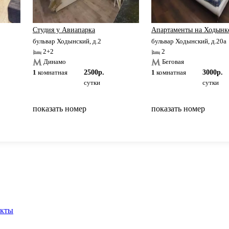
Студия у Авиапарка
Апартаменты на Ходынк
бульвар Ходынский, д.2
бульвар Ходынский, д.20а
2+2
2
Динамо
Беговая
1
комнатная
2500р.
1
комнатная
3000р.
сутки
сутки
показать номер
показать номер
вернуться на главную
акты