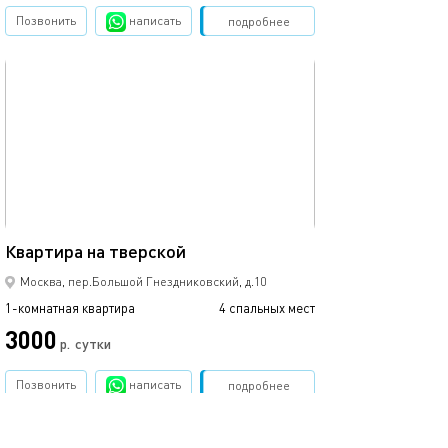
Позвонить
написать
Забронировать
подробнее
обновлено 21.01.2021
Ещё фото
45м²
Квартира на тверской
Студия на дост
Москва, пер.Большой Гнездниковский, д.10
1-комнатная квартира
4 спальных мест
1-комнатная квартира
3000
2530
р.
сутки
Позвонить
написать
Забронировать
подробнее
обновлено 16.02.2021