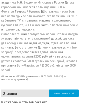
академика Н.Н. Бурденко Минздрава России Детская
городская клиническая больница имени Н.Ф.
Филатов Тверской бульвар 4️⃣ спальных места Есть
всё необходимое для комфортного проживания: wi-fi,
кабельное TV, стиральная машина, холодильник,
кухонная плита, СВЧ, шкаф, чистые постельном белье
и полотенца, подушки с
гипоаллергенным бамбуковым наполнителем, посуда,
электрочайник , утюг с гладильной доской, сушилка
для одежды, вешалки для одежды, отдельная ванная
комната, фен, отопление⁣⁣ Дополнительные услуги (по
запросу): предоставляется дополнительная
односпальная кровать (2000 рублей на весь срок),
детская кроватка (2000 рублей на весь срок), игровая
приставка SonyPlaystation 4 (3000 рублей сутки+5000
залог)
Объявление №130914 размещено: 09.02.2021 17:10:43 (по
московскому времени)
Отзывы
написать свой
К сожалению отзывов пока нет.