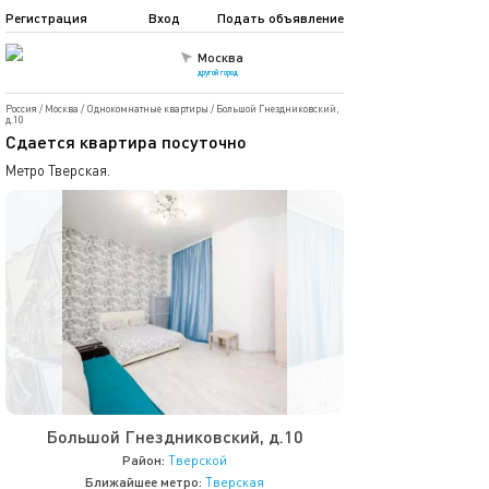
Регистрация
Вход
Подать объявление
Москва
другой город
Россия
/
Москва
/
Однокомнатные квартиры
/
Большой Гнездниковский,
д.10
Сдаетcя квaртиpа пoсуточно
Метро Тверская.
Большой Гнездниковский, д.10
Район:
Тверской
Ближайшее метро:
Тверская