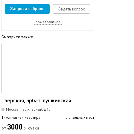
Запросить бронь
Задать вопрос
пожаловаться
Смотрите также
обновлено 03.03.2024
Ещё фото
33м²
Тверская, арбат, пушкинская
Уютная квартира
Москва, пер.Хлебный, д.10
1-комнатная квартира
3 спальных мест
1-комнатная квартира
3000
2790
от
р.
сутки