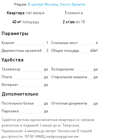
Рядом:
В центре Москвы
,
Около Кремля
Квартира
тип жилья
1
комната
40 м²
площадь
2 этаж
из 10
Параметры
Комнат
1
Спальных мест
4
Двухместных кроватей
2
Общая площадь
40м²
Удобства
Телевизор
да
Холодильник
да
Плита
да
Стиральная машина
да
Интернет
да
Дополнительно
Постельное белье
да
Отчетные документы
да
Парковка
да
Сдаётся уютная однокомнатная квартира со свежим
ремонтом⁣⁣ и лоджией 1 минут до м. Тверская,
Пушкинская 4 минуты до метро Чеховская В пешей
доступности: ФГАУ НМИЦ нейрохирургии им.