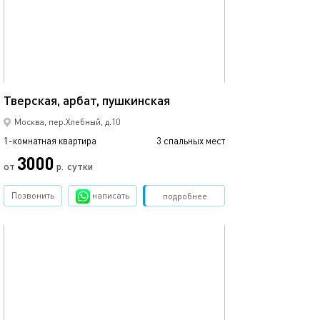
33м²
Тверская, арбат, пушкинская
Москва, пер.Хлебный, д.10
1-комнатная квартира
3 спальных мест
3000
от
р.
сутки
Позвонить
написать
Забронировать
подробнее
обновлено 21.01.2021