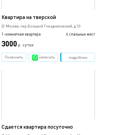
45м²
Квартира на тверской
Москва, пер.Большой Гнездниковский, д.10
1-комнатная квартира
4 спальных мест
3000
р.
сутки
Позвонить
написать
Забронировать
подробнее
обновлено 09.02.2021
40м²
Сдаетcя квaртиpа пoсуточно