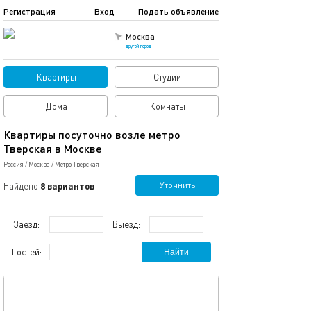
Регистрация
Вход
Подать объявление
Москва
другой город
Квартиры
Студии
Дома
Комнаты
Квартиры посуточно возле метро
Тверская в Москве
Россия
/
Москва
/
Метро Тверская
Уточнить
Найдено
8 вариантов
Заезд:
Выезд:
Гостей:
Найти
обновлено 03.03.2024