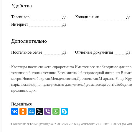
Удобства
Телевизор
да
Холодильник
да
Интернет
да
Дополнительно
Постельное белье
да
Отчетные документы
да
Квартира после свежего евроремонта.Имеется все необходимое для пр
телевизор,бытовая техника.Безлимитный безпроводной интернет.В шаг
метро:Новослободская,Менделеевская,Достоевская,М арьина Роща.Кру
парковка,вьезд по пульту,только для жителей дома,всегда есть свободн
проживающих.
Поделиться
Объявление №128591 размещено: 23.05.2020 21:56:03, обновлено: 21.01.2021 13:06:21 (по мос