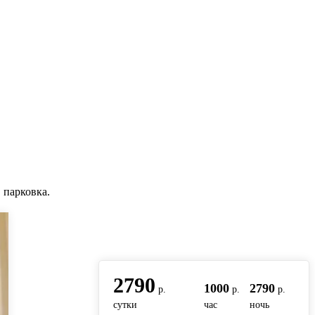
 парковка.
вернуться на главную
2790
1000
2790
р.
р.
р.
сутки
час
ночь