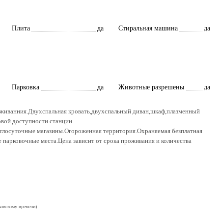
Плита
да
Стиральная машина
да
Парковка
да
Животные разрешены
да
оживанния.Двухспальная кровать,двухспальный диван,шкаф,плазменный
овой доступности станции
глосуточные магазины.Огороженная территория.Охраняемая безплатная
ые парковочные места.Цена зависит от срока проживания и количества
ковскому времени)