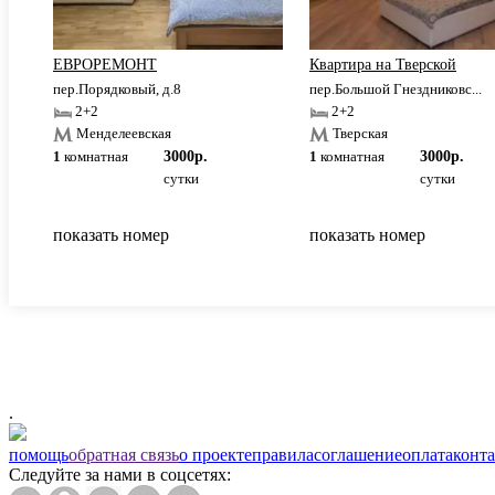
ЕВРОРЕМОНТ
Квартира на Тверской
пер.Порядковый, д.8
пер.Большой Гнездниковс...
2+2
2+2
Менделеевская
Тверская
1
комнатная
3000р.
1
комнатная
3000р.
сутки
сутки
показать номер
показать номер
.
помощь
обратная связь
о проекте
правила
соглашение
оплата
конт
Следуйте за нами в соцсетях: