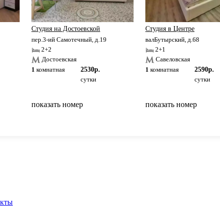
Студия на Достоевской
Студия в Центре
пер.3-ий Самотечный, д.19
валБутырский, д.68
2+2
2+1
Достоевская
Савеловская
1
комнатная
2530р.
1
комнатная
2590р.
сутки
сутки
показать номер
показать номер
вернуться на главную
акты