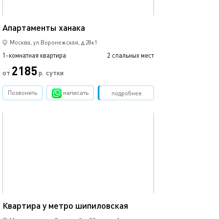
40м²
Апартаменты ханака
Москва, ул.Воронежская, д.28к1
1-комнатная квартира
2 спальных мест
2185
от
р.
сутки
Позвонить
написать
Забронировать
подробнее
обновлено 02.10.2024
44м²
Квартира у метро шипиловская