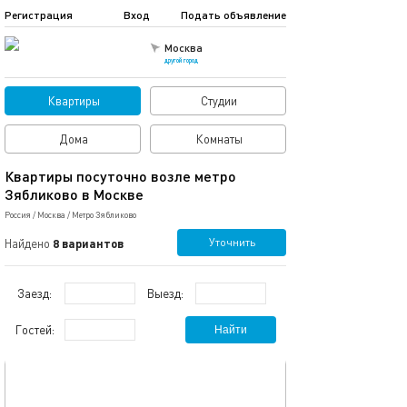
Регистрация
Вход
Подать объявление
Москва
другой город
Квартиры
Студии
Дома
Комнаты
Квартиры посуточно возле метро
Зябликово в Москве
Россия
/
Москва
/
Метро Зябликово
Уточнить
Найдено
8 вариантов
Заезд:
Выезд:
Гостей:
Найти
обновлено 30.06.2023