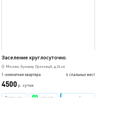
обновлено 19.09.2023
30м²
Заселение круглосуточно.
Москва, бульвар Ореховый, д.24 к4
1-комнатная квартира
4 спальных мест
4500
р.
сутки
Позвонить
написать
Забронировать
подробнее
обновлено 19.09.2023