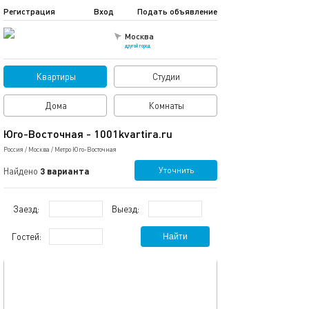
Регистрация
Вход
Подать объявление
Москва
другой город
Квартиры
Студии
Дома
Комнаты
Юго-Восточная - 1001kvartira.ru
Россия
/
Москва
/
Метро Юго-Восточная
Уточнить
Найдено
3 варианта
Заезд:
Выезд:
Гостей:
Найти
обновлено 05.12.2022