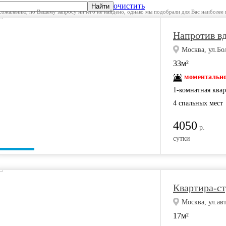
очистить
Найти
сожалению, по Вашему запросу ничего не найдено, однако мы подобрали для Вас наиболее 
Напротив в
Москва, ул.Бо
33м²
моментально
1-комнатная ква
4 спальных мест
4050
р.
сутки
Квартира-с
Москва, ул.авт
17м²