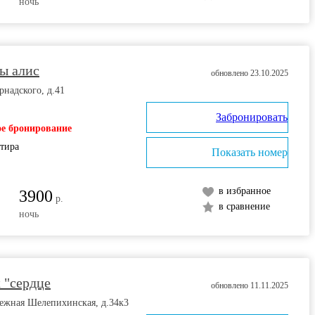
ночь
ы алис
обновлено 23.10.2025
рнадского, д.41
Забронировать
е бронирование
ртира
Показать номер
в избранное
3900
р.
в сравнение
ночь
к "сердце
обновлено 11.11.2025
режная Шелепихинская, д.34к3