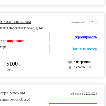
вским вокзалом
обновлено 18.01.2026
льшая Дорогомиловская, д.14к2
Забронировать
е бронирование
ртира
Показать номер
в избранное
5100
р.
в сравнение
ночь
ентре москвы
обновлено 22.02.2026
вчинниковский, д.20