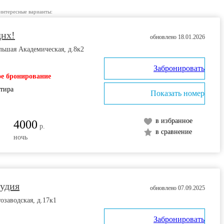
интересные варианты:
днх!
обновлено 18.01.2026
льшая Академическая, д.8к2
Забронировать
е бронирование
ртира
Показать номер
в избранное
4000
р.
в сравнение
ночь
тудия
обновлено 07.09.2025
озаводская, д.17к1
Забронировать