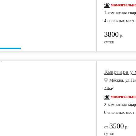
моментально
1-комнатная ква
4 спальных мест
3800
р.
сутки
Квартира у 
Москва, ул.Ге
44м²
моментально
2-комнатная ква
6 спальных мест
3500
от
р.
сутки