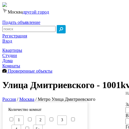
Москва
другой город
Подать объявление
Регистрация
Вход
Квартиры
Студии
Дома
Комнаты
Проверенные объекты
Улица Дмитриевского - 1001kv
Н
Россия
/
Москва
/
Метро Улица Дмитриевского
З
Количество комнат
В
1
2
3
Г