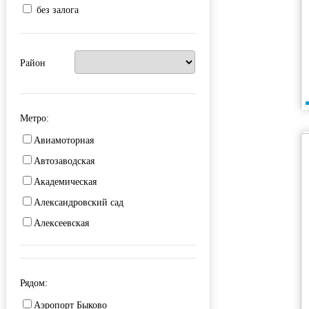
без залога
Район
Метро:
Авиамоторная
Автозаводская
Академическая
Александровский сад
Алексеевская
Алма-Атинская
Алтуфьево
Рядом:
Аминьевская
Аэропорт Быково
Андроновка