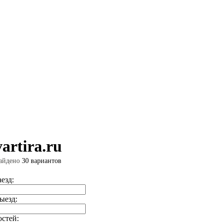
artira.ru
айдено
30 вариантов
аезд:
ыезд:
остей: