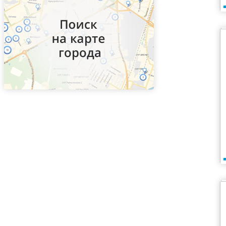
ВДНХ
Верхние Котлы
Верхние Лихоборы
Владыкино
Водный стадион
Войковская
Волгоградский проспект
Волжская
Волоколамская
Волхонка
Воробьевы горы
Воронцовская
Выставочная
Выхино