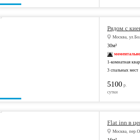
Рядом с кие
Москва, ул.Бо
30м²
моментально
1-комнатная ква
3 спальных мест
5100
р.
сутки
Flat inn в ц
Москва, пер.О
16м²