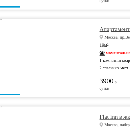
сутки
Апартамент
Москва, пр.Ве
19м²
моментально
1-комнатная ква
2 спальных мест
3900
р.
сутки
Flat inn в ж
Москва, набе