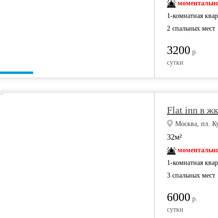
моментально
1-комнатная ква
2 спальных мест
3200
р.
сутки
Flat inn в ж
Москва, пл. Ку
32м²
моментально
1-комнатная ква
3 спальных мест
6000
р.
сутки