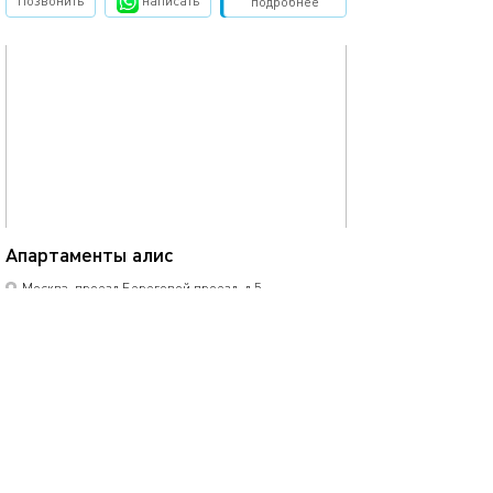
Позвонить
написать
Забронировать
подробнее
обновлено 22.10.2025
46м²
Апартаменты алис
Москва, проезд Береговой проезд, д.5
моментальное бронирование
2-комнатная квартира
6 спальных мест
6500
р.
сутки
Позвонить
написать
Забронировать
подробнее
обновлено 24.09.2025