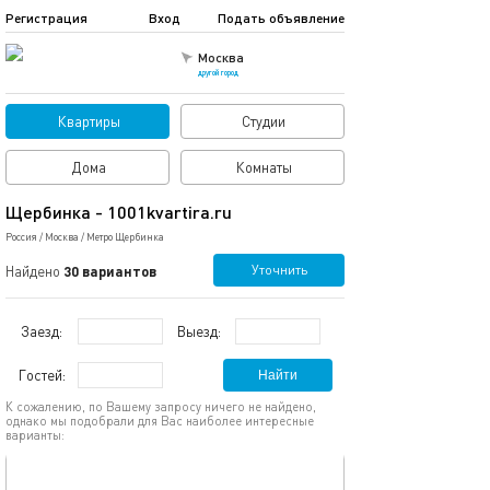
Регистрация
Вход
Подать объявление
Москва
другой город
Квартиры
Студии
Дома
Комнаты
Щербинка - 1001kvartira.ru
Россия
/
Москва
/
Метро Щербинка
Уточнить
Найдено
30 вариантов
Заезд:
Выезд:
Гостей:
Найти
К сожалению, по Вашему запросу ничего не найдено,
однако мы подобрали для Вас наиболее интересные
варианты:
обновлено 27.02.2024