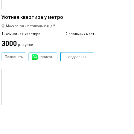
35м²
Уютная квартира у метро
Москва, ул.Фестивальная, д.5
1-комнатная квартира
2 спальных мест
3000
р.
сутки
Позвонить
написать
Забронировать
подробнее
обновлено 31.07.2025
35м²
Речной оазис