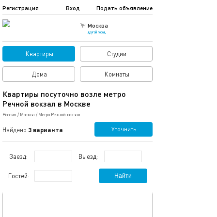
Регистрация
Вход
Подать объявление
Москва
другой город
Квартиры
Студии
Дома
Комнаты
Квартиры посуточно возле метро
Речной вокзал в Москве
Россия
/
Москва
/
Метро Речной вокзал
Уточнить
Найдено
3 варианта
Заезд:
Выезд:
Гостей:
Найти
обновлено 27.02.2024