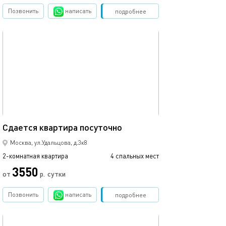
Позвонить
написать
Забронировать
подробнее
обновлено 15.02.2021
38м²
Сдаетcя квaртиpа пoсуточно
Москва, ул.Удальцова, д.3к8
2-комнатная квартира
4 спальных мест
3550
от
р.
сутки
Позвонить
написать
Забронировать
подробнее
обновлено 06.04.2022