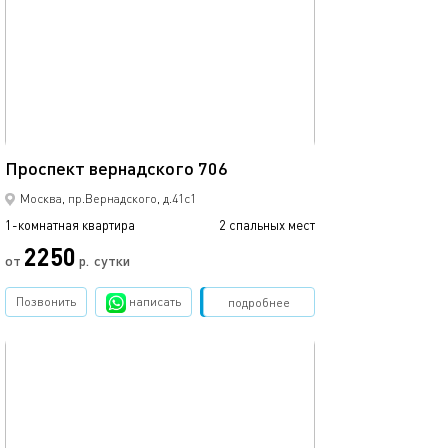
15м²
Проспект вернадского 706
Москва, пр.Вернадского, д.41с1
1-комнатная квартира
2 спальных мест
2250
от
р.
сутки
Позвонить
написать
Забронировать
подробнее
обновлено 17.07.2023