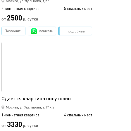
Москва, ул.Удальцова, д.57
2-комнатная квартира
5 спальных мест
2500
от
р.
сутки
Позвонить
написать
Забронировать
подробнее
обновлено 18.12.2020
39м²
Сдаетcя квaртиpа пoсуточно
Москва, ул Удальцова, д 17 к 2
1-комнатная квартира
4 спальных мест
3330
от
р.
сутки