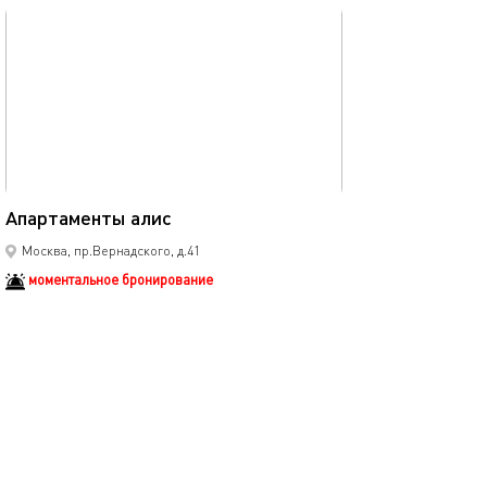
обновлено 23.10.2025
19м²
Апартаменты алис
Москва, пр.Вернадского, д.41
моментальное бронирование
1-комнатная квартира
2 спальных мест
3900
р.
сутки
Позвонить
написать
Забронировать
подробнее
обновлено 23.10.2025