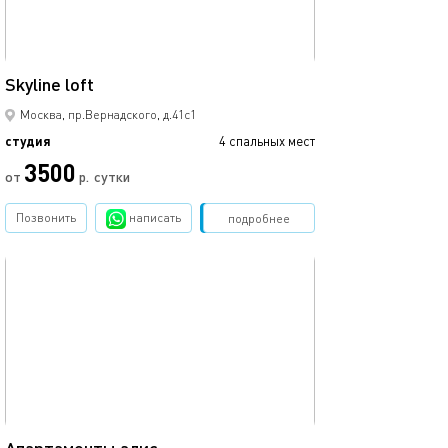
19м²
Skyline loft
Москва, пр.Вернадского, д.41с1
студия
4 спальных мест
3500
от
р.
сутки
Позвонить
написать
Забронировать
подробнее
обновлено 23.10.2025
19м²