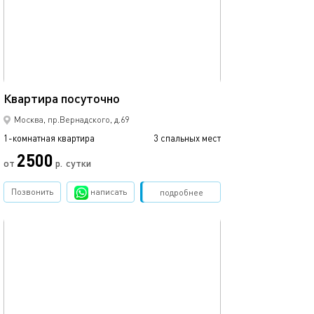
41м²
Квартира посуточно
Москва, пр.Вернадского, д.69
1-комнатная квартира
3 спальных мест
2500
от
р.
сутки
Позвонить
написать
Забронировать
подробнее
обновлено 10.01.2023