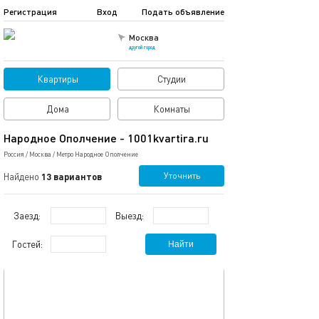
Регистрация
Вход
Подать объявление
Москва
другой город
Квартиры
Студии
Дома
Комнаты
Народное Ополчение - 1001kvartira.ru
Россия
/
Москва
/
Метро Народное Ополчение
Уточнить
Найдено
13 вариантов
Заезд:
Выезд:
Гостей:
Найти
обновлено 03.12.2024