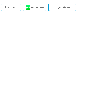
Позвонить
написать
Забронировать
подробнее
обновлено 30.01.2026
36м²
Квартира у метро с ремонтом
Москва, ул.Маршала Малиновского, д.9
1-комнатная квартира
3 спальных мест
4500
р.
сутки
Позвонить
написать
Забронировать
подробнее
обновлено 30.01.2026