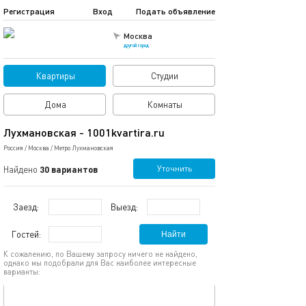
Регистрация
Вход
Подать объявление
Москва
другой город
Квартиры
Студии
Дома
Комнаты
Лухмановская - 1001kvartira.ru
Россия
/
Москва
/
Метро Лухмановская
Уточнить
Найдено
30 вариантов
Заезд:
Выезд:
Гостей:
Найти
К сожалению, по Вашему запросу ничего не найдено,
однако мы подобрали для Вас наиболее интересные
варианты:
обновлено 20.06.2025