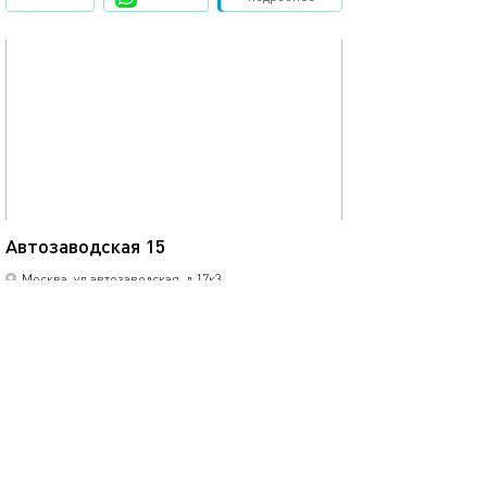
обновлено 07.09.2025
25м²
Автозаводская 15
Москва, ул.автозаводская, д.17к3
моментальное бронирование
1-комнатная квартира
3 спальных мест
3700
р.
сутки
Позвонить
написать
Забронировать
подробнее
обновлено 26.10.2025