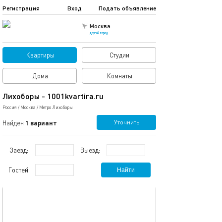
Регистрация
Вход
Подать объявление
Москва
другой город
Квартиры
Студии
Дома
Комнаты
Лихоборы - 1001kvartira.ru
Россия
/
Москва
/
Метро Лихоборы
Уточнить
Найден
1 вариант
Заезд:
Выезд:
Гостей:
Найти
обновлено 19.09.2023