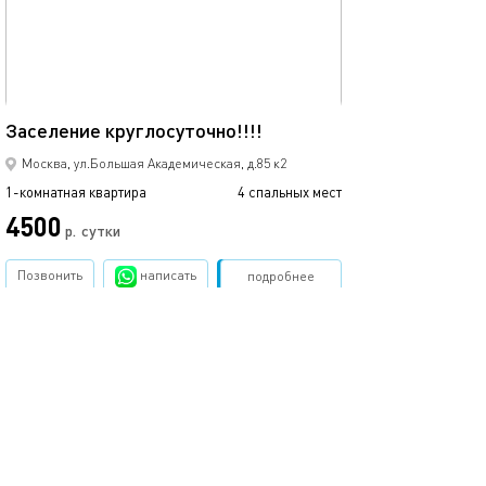
33м²
Заселение круглосуточно!!!!
Москва, ул.Большая Академическая, д.85 к2
1-комнатная квартира
4 спальных мест
4500
р.
сутки
Позвонить
написать
Забронировать
подробнее
.
помощь
обратная связь
о проекте
правила
соглашение
оплата
контакты