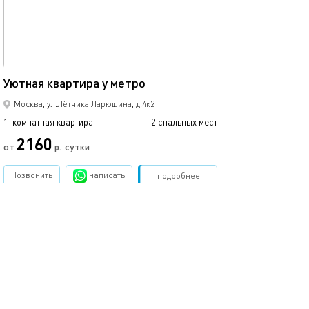
32м²
Уютная квартира у метро
Москва, ул.Лётчика Ларюшина, д.4к2
1-комнатная квартира
2 спальных мест
2160
от
р.
сутки
Позвонить
написать
Забронировать
подробнее
.
помощь
обратная связь
о проекте
правила
соглашение
оплата
контакты