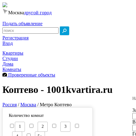
Москва
другой город
Подать объявление
Регистрация
Вход
Квартиры
Студии
Дома
Комнаты
Проверенные объекты
Коптево - 1001kvartira.ru
Н
Россия
/
Москва
/
Метро Коптево
З
Количество комнат
В
1
2
3
Г