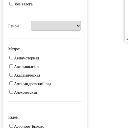
без залога
Район
Метро:
Авиамоторная
Автозаводская
Академическая
Александровский сад
Алексеевская
Алма-Атинская
Алтуфьево
Рядом:
Аминьевская
Аэропорт Быково
Андроновка