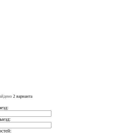
айдено
2 варианта
аезд:
ыезд:
остей: