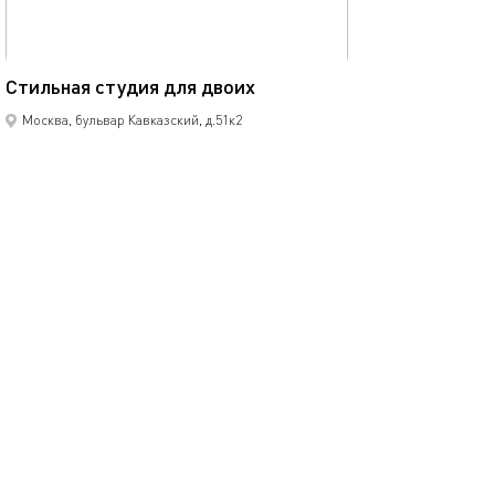
20м²
Стильная студия для двоих
Москва, бульвар Кавказский, д.51к2
моментальное бронирование
1-комнатная квартира
2 спальных мест
5000
р.
сутки
Позвонить
написать
Забронировать
подробнее
.
помощь
обратная связь
о проекте
правила
соглашение
оплата
контакты