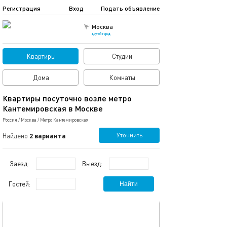
Регистрация
Вход
Подать объявление
Москва
другой город
Квартиры
Студии
Дома
Комнаты
Квартиры посуточно возле метро
Кантемировская в Москве
Россия
/
Москва
/
Метро Кантемировская
Уточнить
Найдено
2 варианта
Заезд:
Выезд:
Гостей:
Найти
обновлено 06.07.2024