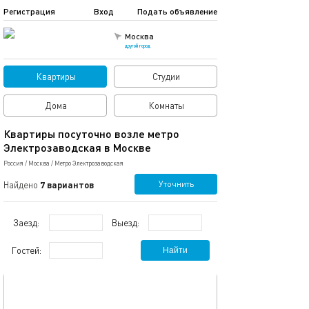
Регистрация
Вход
Подать объявление
Москва
другой город
Квартиры
Студии
Дома
Комнаты
Квартиры посуточно возле метро
Электрозаводская в Москве
Россия
/
Москва
/
Метро Электрозаводская
Уточнить
Найдено
7 вариантов
Заезд:
Выезд:
Гостей:
Найти
обновлено 24.07.2023