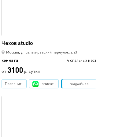
15м²
Чехов studio
Москва, ул.балакиревский переулок, д.23
комната
4 спальных мест
3100
от
р.
сутки
Позвонить
написать
Забронировать
подробнее
обновлено 26.10.2023