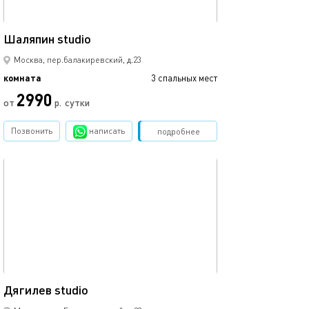
16м²
Шаляпин studio
Москва, пер.балакиревский, д.23
комната
3 спальных мест
2990
от
р.
сутки
Позвонить
написать
Забронировать
подробнее
обновлено 14.03.2024
19м²
Дягилев studio