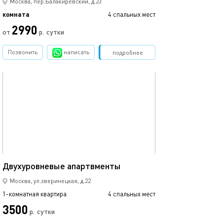
Москва, пер.Балакиревский, д.23
комната
4 спальных мест
2990
от
р.
сутки
Позвонить
написать
Забронировать
подробнее
обновлено 05.12.2022
38м²
Двухуровневые апартвменты
Москва, ул.зверинецкая, д.22
1-комнатная квартира
4 спальных мест
3500
р.
сутки