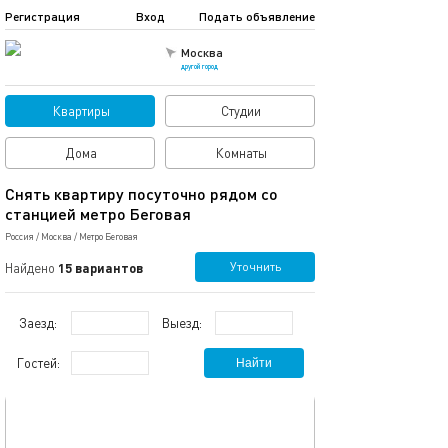
Регистрация
Вход
Подать объявление
Москва
другой город
Квартиры
Студии
Дома
Комнаты
Снять квартиру посуточно рядом со
станцией метро Беговая
Россия
/
Москва
/
Метро Беговая
Уточнить
Найдено
15 вариантов
Заезд:
Выезд:
Гостей:
Найти
обновлено 02.03.2024