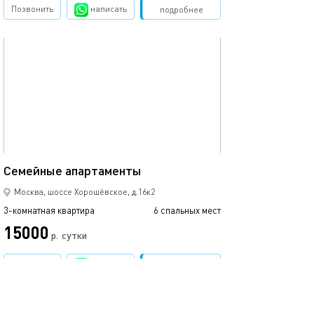
Позвонить
написать
Забронировать
подробнее
обновлено 21.08.2025
90м²
Семейные апaртамeнты
Москва, шоссе Хорошёвское, д.16к2
3-комнатная квартира
6 спальных мест
15000
р.
сутки
Позвонить
написать
Забронировать
подробнее
обновлено 21.08.2025