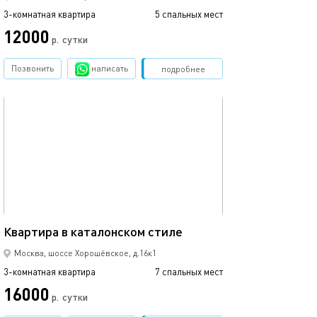
3-комнатная квартира
5 спальных мест
12000
р.
сутки
Позвонить
написать
Забронировать
подробнее
обновлено 21.08.2025
103м²
Квартира в кaтaлонcкoм cтилe
Москва, шоссе Хорошёвское, д.16к1
3-комнатная квартира
7 спальных мест
16000
р.
сутки