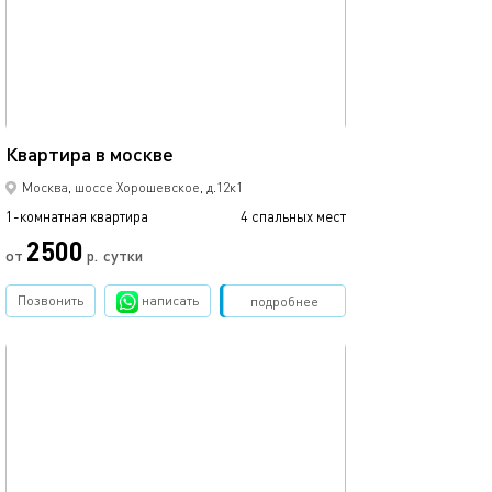
41м²
Квартира в москве
Москва, шоссе Хорошевское, д.12к1
1-комнатная квартира
4 спальных мест
2500
от
р.
сутки
Позвонить
написать
Забронировать
подробнее
обновлено 01.03.2024