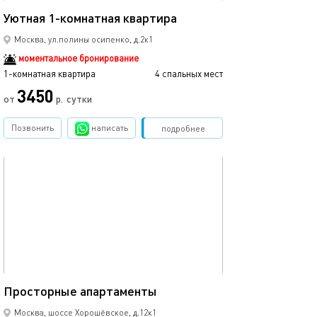
Уютная 1-комнатная квартира
Москва, ул.полины осипенко, д.2к1
моментальное бронирование
1-комнатная квартира
4 спальных мест
3450
от
р.
сутки
Позвонить
написать
Забронировать
подробнее
обновлено 21.08.2025
87м²
Пpocтоpныe апaртаменты
Москва, шоссе Хорошёвское, д.12к1