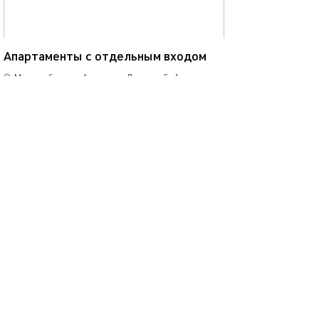
45м²
Апартаменты с отдельным входом
Москва, бульвар Академика Ландау, д.5 к1
1-комнатная квартира
6 спальных мест
2250
от
р.
сутки
Позвонить
написать
Забронировать
подробнее
.
помощь
обратная связь
о проекте
правила
соглашение
оплата
контакты
© 2013-2026
1001 Квартира