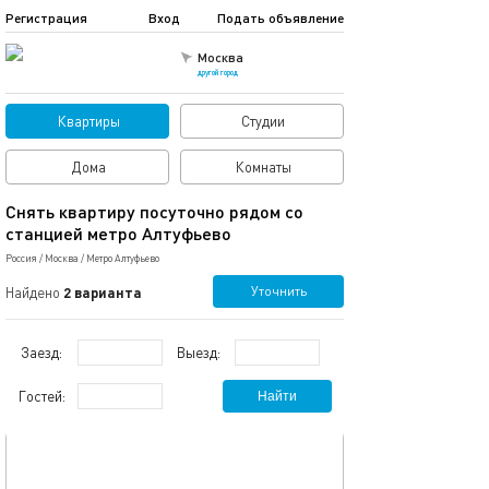
Регистрация
Вход
Подать объявление
Москва
другой город
Квартиры
Студии
Дома
Комнаты
Снять квартиру посуточно рядом со
станцией метро Алтуфьево
Россия
/
Москва
/
Метро Алтуфьево
Уточнить
Найдено
2 варианта
Заезд:
Выезд:
Гостей:
Найти
обновлено 05.08.2022