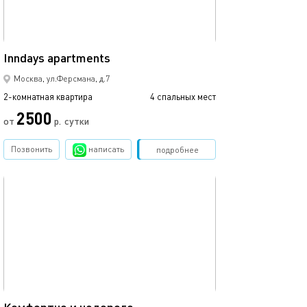
45м²
Inndays apartments
Москва, ул.Ферсмана, д.7
2-комнатная квартира
4 спальных мест
2500
от
р.
сутки
Позвонить
написать
Забронировать
подробнее
обновлено 05.03.2021
50м²