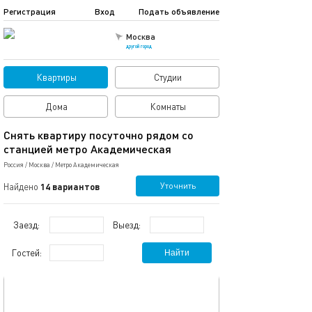
Регистрация
Вход
Подать объявление
Москва
другой город
Квартиры
Студии
Дома
Комнаты
Снять квартиру посуточно рядом со
станцией метро Академическая
Россия
/
Москва
/
Метро Академическая
Уточнить
Найдено
14 вариантов
Заезд:
Выезд:
Гостей:
Найти
обновлено 10.01.2023