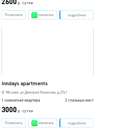
2600
р.
сутки
Позвонить
написать
Забронировать
подробнее
обновлено сегодня
40м²
Inndays apartments
Москва, ул.Дмитрия Ульянова, д.27к1
1-комнатная квартира
2 спальных мест
3000
р.
сутки
Позвонить
написать
Забронировать
подробнее