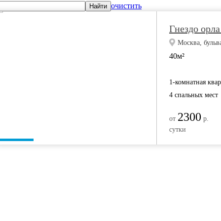
очистить
Найти
Гнездо орла
Москва, бульв
40м²
1-комнатная ква
4 спальных мест
2300
от
р.
сутки