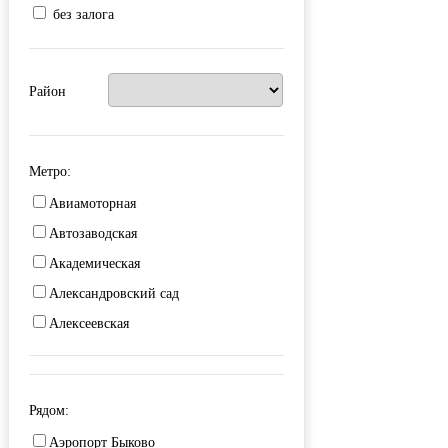
без залога
Район
Метро:
Авиамоторная
Автозаводская
Академическая
Александровский сад
Алексеевская
Алма-Атинская
Алтуфьево
Рядом:
Аминьевская
Аэропорт Быково
Андроновка