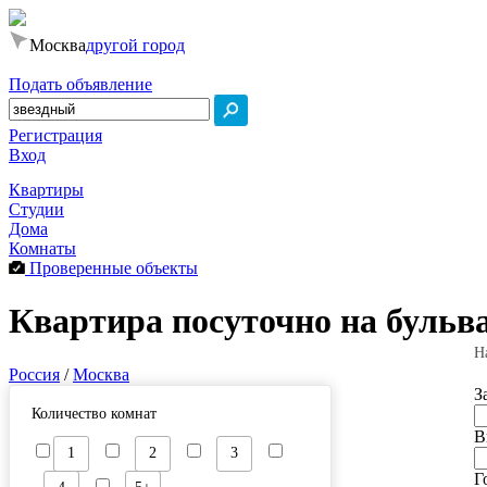
Москва
другой город
Подать объявление
Регистрация
Вход
Квартиры
Студии
Дома
Комнаты
Проверенные объекты
Квартира посуточно на бульв
Н
Россия
/
Москва
З
Количество комнат
В
1
2
3
Г