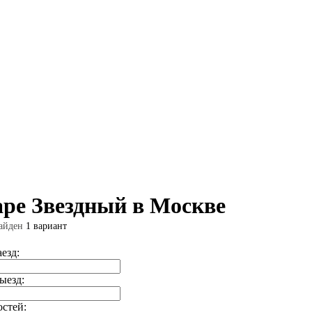
аре Звездный в Москве
айден
1 вариант
аезд:
ыезд:
остей: