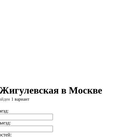
 Жигулевская в Москве
айден
1 вариант
аезд:
ыезд:
остей: