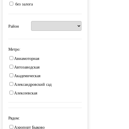
без залога
Район
Метро:
Авиамоторная
Автозаводская
Академическая
Александровский сад
Алексеевская
Алма-Атинская
Алтуфьево
Рядом:
Аминьевская
Аэропорт Быково
Андроновка