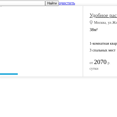
очистить
Найти
Удобное ра
Москва, ул.Жи
38м²
1-комнатная ква
3 спальных мест
2070
от
р.
сутки