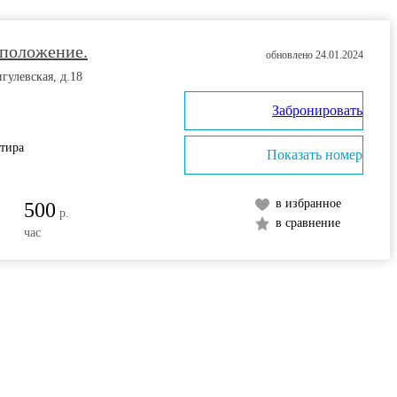
сположение.
обновлено 24.01.2024
гулевская, д.18
Забронировать
ртира
Показать номер
в избранное
500
р.
в сравнение
час