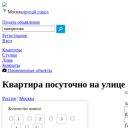
Москва
другой город
Подать объявление
Регистрация
Вход
Квартиры
Студии
Дома
Комнаты
Проверенные объекты
Квартира посуточно на улице
Н
Россия
/
Москва
З
Количество комнат
В
1
2
3
Г