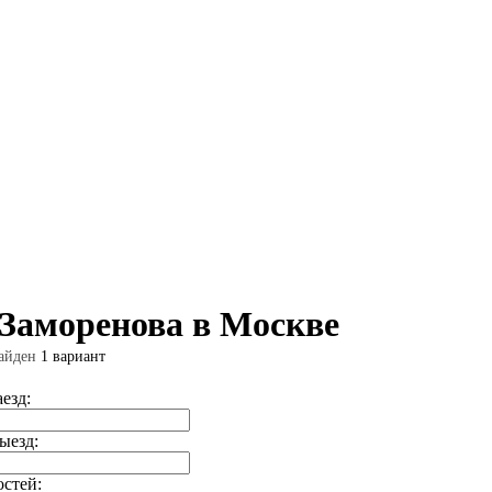
 Заморенова в Москве
айден
1 вариант
аезд:
ыезд:
остей: