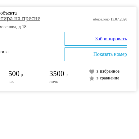
ртира на пресне
обновлено 15.07.2026
моренова, д.18
Забронировать
ртира
Показать номер
в избранное
500
3500
р.
р.
в сравнение
час
ночь