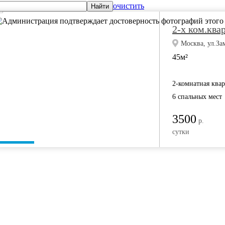
очистить
Найти
2-х ком.ква
Москва, ул.За
45м²
2-комнатная ква
6 спальных мест
3500
р.
сутки