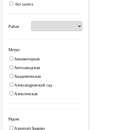
без залога
Район
Метро:
Авиамоторная
Автозаводская
Академическая
Александровский сад
Алексеевская
Алма-Атинская
Алтуфьево
Рядом:
Аминьевская
Аэропорт Быково
Андроновка