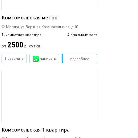
36м²
Комсомольская метро
Москва, ул.Верхняя Красносельская, д.10
1-комнатная квартира
4 спальных мест
2500
от
р.
сутки
Позвонить
написать
Забронировать
подробнее
обновлено 05.03.2024
39м²
Комсомольская 1 квартира