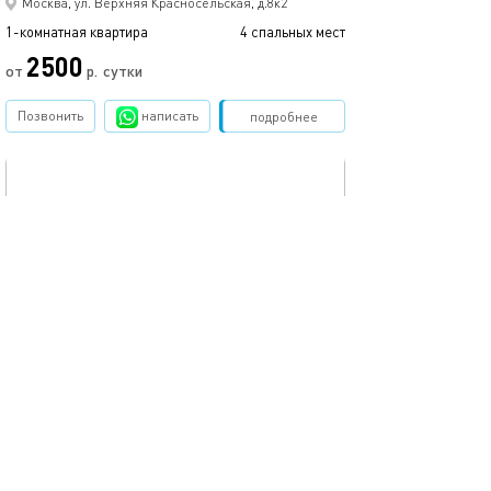
Москва, ул. Верхняя Красносельская, д.8к2
1-комнатная квартира
4 спальных мест
2500
от
р.
сутки
Позвонить
написать
Забронировать
подробнее
обновлено 23.07.2024
30м²
Квартира-студия.
Москва, ул.Верхняя Первомайская, д.36
моментальное бронирование
1-комнатная квартира
3 спальных мест
3900