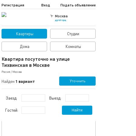
Регистрация
Вход
Подать объявление
Москва
другой город
Квартиры
Студии
Дома
Комнаты
Квартира посуточно на улице
Тихвинская в Москве
Россия
/
Москва
Уточнить
Найден
1 вариант
Заезд:
Выезд:
Гостей:
Найти
обновлено 21.01.2021