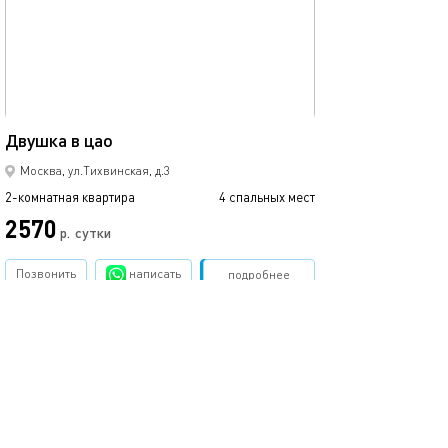
55м²
Двушка в цао
Москва, ул.Тихвинская, д.3
2-комнатная квартира
4 спальных мест
2570
р.
сутки
Позвонить
написать
Забронировать
подробнее
.
помощь
обратная связь
о проекте
правила
соглашение
оплата