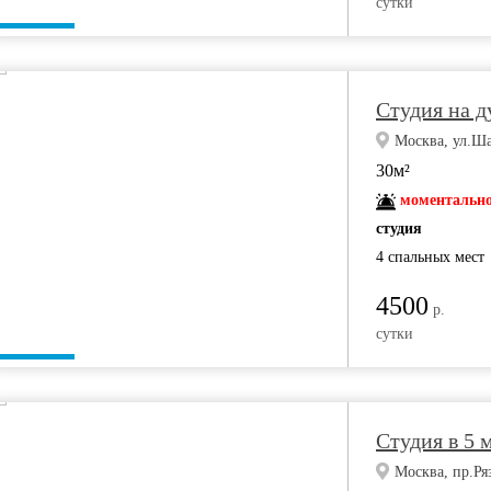
сутки
Студия на д
Москва, ул.Ш
30м²
моментально
студия
4 спальных мест
4500
р.
сутки
Студия в 5 
Москва, пр.Ря