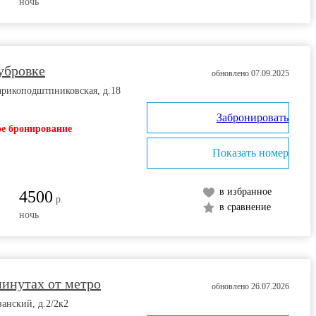
ночь
убровке
обновлено 07.09.2025
арикоподштпниковская, д.18
Забронировать
е бронирование
Показать номер
в избранное
4500
р.
в сравнение
ночь
минутах от метро
обновлено 26.07.2026
занский, д.2/2к2