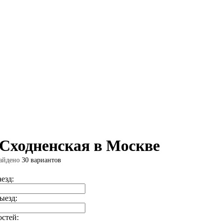
 Сходненская в Москве
айдено
30 вариантов
аезд:
ыезд:
остей: