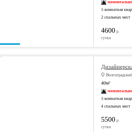
моментально
1-комнатная ква
2 спальных мест
4600
р.
сутки
Дизайнерска
Волгоградский
40м²
моментально
1-комнатная ква
4 спальных мест
5500
р.
сутки