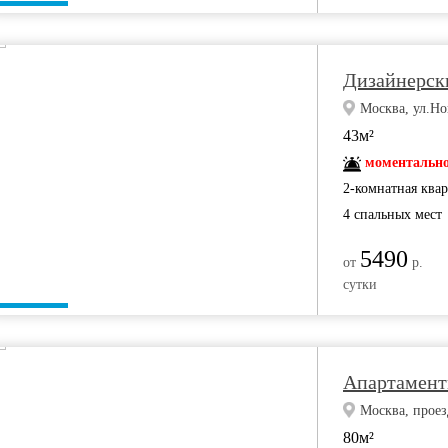
Дизайнерск
Москва, ул.Но
43м²
моментально
2-комнатная ква
4 спальных мест
5490
от
р.
сутки
Апартамент
Москва, прое
80м²