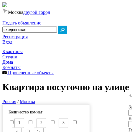
Москва
другой город
Подать объявление
Регистрация
Вход
Квартиры
Студии
Дома
Комнаты
Проверенные объекты
Квартира посуточно на улице
Н
Россия
/
Москва
З
Количество комнат
В
1
2
3
Г