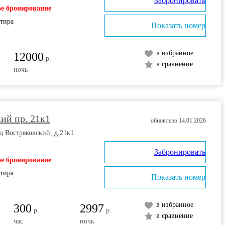
Забронировать
е бронирование
ртира
Показать номер
в избранное
12000
р.
в сравнение
ночь
ий пр. 21к1
обновлено 14.01.2026
д Востряковский, д.21к1
Забронировать
е бронирование
ртира
Показать номер
в избранное
300
2997
р.
р.
в сравнение
час
ночь