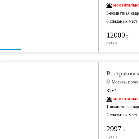
моментально
3-комнатная ква
8 спальных мест
12000
р.
сутки
Востряковск
Москва, проез
35м²
моментально
1-комнатная ква
2 спальных мест
2997
р.
сутки