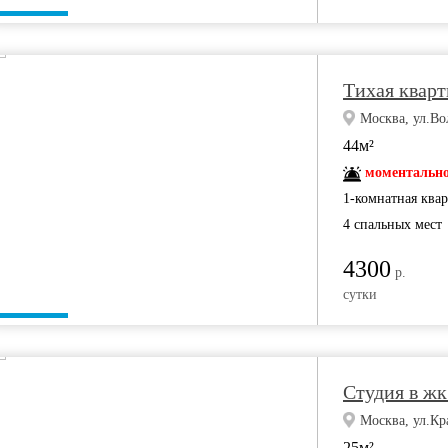
Тихая кварт
Москва, ул.Вол
44м²
моментально
1-комнатная ква
4 спальных мест
4300
р.
сутки
Студия в жк
Москва, ул.Кр
25м²