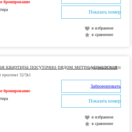
е бронирование
ртира
Показать номер
в избранное
в сравнение
я квартира посуточно рядом метро угрешская
обновлено 24.06.2026
 проспект 32/5k1
Забронировать
е бронирование
ртира
Показать номер
в избранное
в сравнение