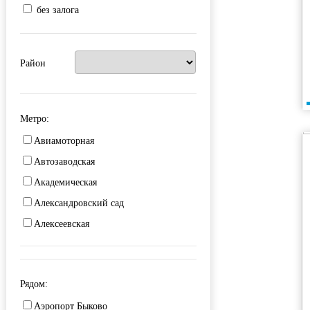
без залога
Район
Метро:
Авиамоторная
Автозаводская
Академическая
Александровский сад
Алексеевская
Алма-Атинская
Алтуфьево
Рядом:
Аминьевская
Аэропорт Быково
Андроновка