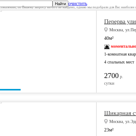
очистить
Найти
сожалению, по Вашему запросу ничего не найдено, однако мы подобрали для Вас наиболее 
Перерва ули
Москва, ул.Пе
40м²
моментально
1-комнатная ква
4 спальных мест
2700
р.
сутки
Шикарная с
Москва, ул.Эд
23м²