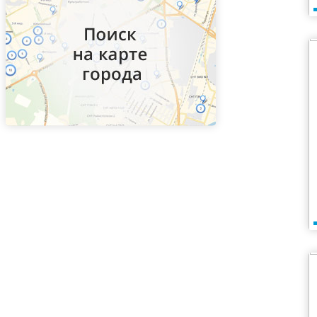
ВДНХ
Верхние Котлы
Верхние Лихоборы
Владыкино
Водный стадион
Войковская
Волгоградский проспект
Волжская
Волоколамская
Волхонка
Воробьевы горы
Воронцовская
Выставочная
Выхино