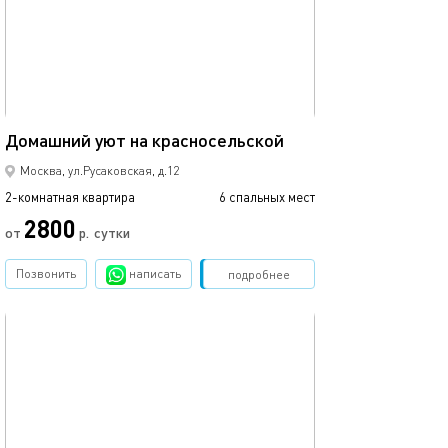
45м²
Домашний уют на красносельской
Москва, ул.Русаковская, д.12
2-комнатная квартира
6 спальных мест
2800
от
р.
сутки
Позвонить
написать
Забронировать
подробнее
обновлено 08.02.2020