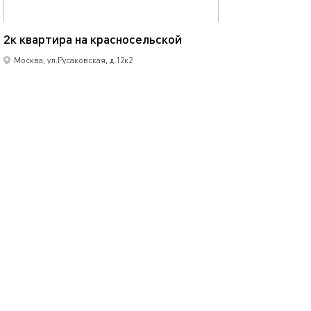
55м²
2к квартира на красносельской
Москва, ул.Русаковская, д.12к2
2-комнатная квартира
6 спальных мест
2500
от
р.
сутки
Позвонить
написать
Забронировать
подробнее
.
помощь
обратная связь
о проекте
правила
соглашение
оплата
контакты
© 2013-2026
1001 Квартира