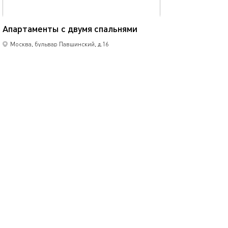
74м²
Апартаменты с двумя спальнями
Москва, бульвар Павшинский, д.16
2-комнатная квартира
6 спальных мест
5000
р.
сутки
Позвонить
написать
Забронировать
подробнее
.
помощь
обратная связь
о проекте
правила
соглашение
оплата
контакты
© 2013-2026
1001 Квартира