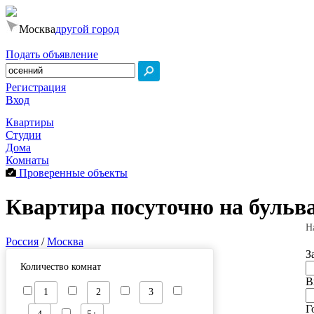
Москва
другой город
Подать объявление
Регистрация
Вход
Квартиры
Студии
Дома
Комнаты
Проверенные объекты
Квартира посуточно на бульв
Н
Россия
/
Москва
З
Количество комнат
В
1
2
3
Г