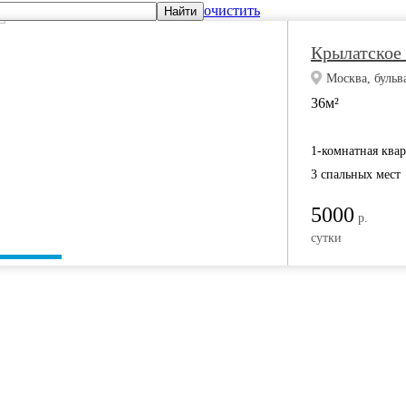
очистить
Найти
Крылатское
Москва, бульв
36м²
1-комнатная ква
3 спальных мест
5000
р.
сутки