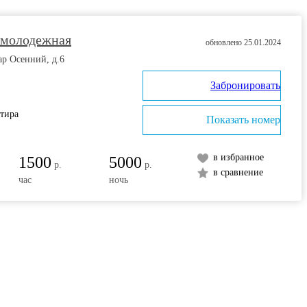
 молодежная
обновлено 25.01.2024
ар Осенний, д.6
Забронировать
ртира
Показать номер
в избранное
1500
5000
р.
р.
в сравнение
час
ночь