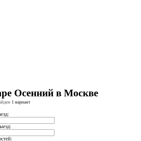
аре Осенний в Москве
айден
1 вариант
аезд:
ыезд:
остей: