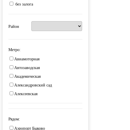
без залога
Район
Метро:
Авиамоторная
Автозаводская
Академическая
Александровский сад
Алексеевская
Алма-Атинская
Алтуфьево
Рядом:
Аминьевская
Аэропорт Быково
Андроновка