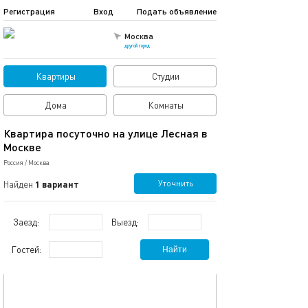
Регистрация
Вход
Подать объявление
Москва
другой город
Квартиры
Студии
Дома
Комнаты
Квартира посуточно на улице Лесная в
Москве
Россия
/
Москва
Уточнить
Найден
1 вариант
Заезд:
Выезд:
Гостей:
Найти
обновлено 16.02.2021