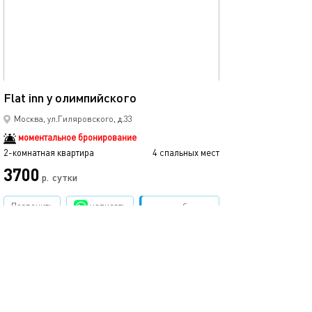
39м²
Flat inn у олимпийского
Москва, ул.Гиляровского, д.33
моментальное бронирование
2-комнатная квартира
4 спальных мест
3700
р.
сутки
Позвонить
написать
Забронировать
подробнее
.
помощь
обратная связь
о проекте
правила