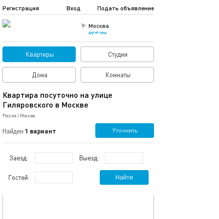
Регистрация
Вход
Подать объявление
Москва
другой город
Квартиры
Студии
Дома
Комнаты
Квартира посуточно на улице
Гиляровского в Москве
Россия
/
Москва
Уточнить
Найден
1 вариант
Заезд:
Выезд:
Гостей:
Найти
обновлено 20.10.2025