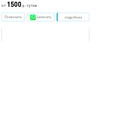
1500
от
р.
сутки
Позвонить
написать
Забронировать
подробнее
обновлено 22.03.2026
10м²
Коммунарка 22-3
Москва, ул.Бачуринская, д.7к2
моментальное бронирование
койко-место
2 спальных мест
1500
от
р.
сутки
Позвонить
написать
Забронировать
подробнее