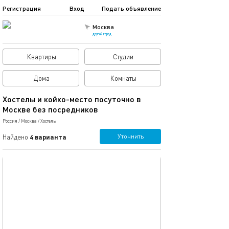
Регистрация
Вход
Подать объявление
Москва
другой город
Квартиры
Студии
Дома
Комнаты
Хостелы и койко-место посуточно в
Москве без посредников
Россия
/
Москва
/
Хостелы
Уточнить
Найдено
4 варианта
обновлено 02.05.2025